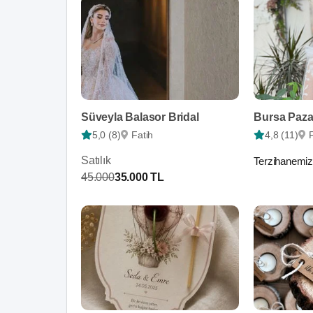
Süveyla Balasor Bridal
Bursa Pazar
5,0 (8)
Fatih
4,8 (11)
Satılık
Terzihanemiz
45.000
35.000 TL