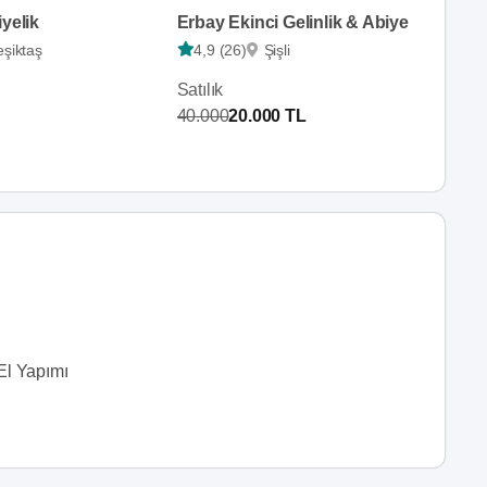
iyelik
Erbay Ekinci Gelinlik & Abiye
eşiktaş
4,9 (26)
Şişli
Satılık
40.000
20.000 TL
El Yapımı