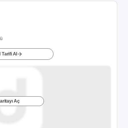
nü
 Tarifi Al
aritayı Aç