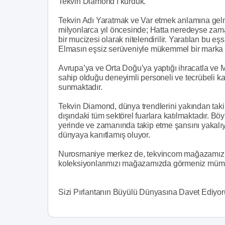
Tekvin Diamond’ı kurduk.
Tekvin Adı Yaratmak ve Var etmek anlamına gelme
milyonlarca yıl öncesinde; Hatta neredeyse zama
bir mucizesi olarak nitelendirilir. Yaratılan bu e
Elmasın eşsiz serüveniyle mükemmel bir marka ya
Avrupa’ya ve Orta Doğu’ya yaptığı ihracatla ve
sahip olduğu deneyimli personeli ve tecrübeli ka
sunmaktadır.
Tekvin Diamond, dünya trendlerini yakından taki
dışındaki tüm sektörel fuarlara katılmaktadır. Böy
yerinde ve zamanında takip etme şansını yakalıy
dünyaya kanıtlamış oluyor.
Nurosmaniye merkez de, tekvincom mağazamızla s
koleksiyonlarımızı mağazamızda görmeniz müm
Sizi Pırlantanın Büyülü Dünyasına Davet Ediyor