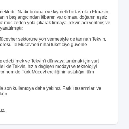
ktedir. Nadir bulunan ve kıymetli bir taş olan Elmasın,
nın başlangıcından itibaren var olması, doğanın eşsiz
şsiz mucizeden yola çıkarak firmaya Tekvin adı verilmiş ve
ratılmıştır.
 Mücevher sektörüne yön vermesiyle de tanınan Tekvin,
drosu ile Mücevheri nihai tüketiciye güvenle
p edebilmek ve Tekvin’i dünyaya tanıtmak için yurt
lelikle Tekvin, hızla değişen modayı ve teknolojiyi
or hem de Türk Mücevherciliğinin ustalığını tüm
on kullanıcıya daha yakınız. Farklı tasarımları ve
kün.
uz.