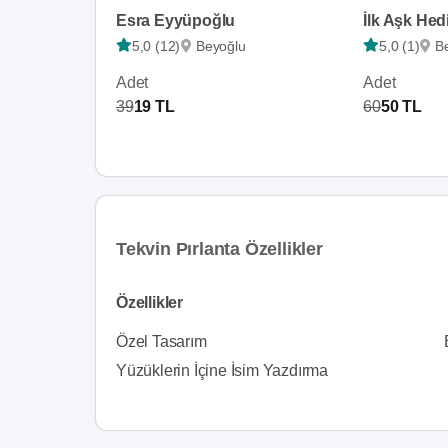
Esra Eyyüpoğlu
İlk Aşk Hed
5,0 (12)
Beyoğlu
5,0 (1)
B
Adet
Adet
39
19 TL
60
50 TL
Tekvin Pırlanta Özellikler
Özellikler
Özel Tasarım
Yüzüklerin İçine İsim Yazdırma