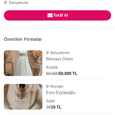
Bahçelievler
Teklif Al
Önerilen Firmalar
Bahçelievler
Bernays Dress
Kiralık
60.000
50.000 TL
Beyoğlu
Esra Eyyüpoğlu
Adet
39
19 TL