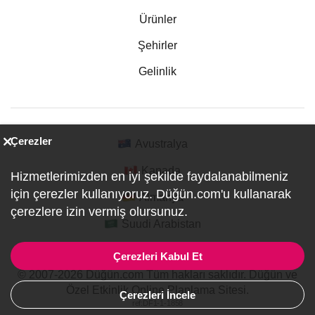
Ürünler
Şehirler
Gelinlik
Çerezler
Avustralya
Kanada
Hizmetlerimizden en iyi şekilde faydalanabilmeniz
için çerezler kullanıyoruz. Düğün.com'u kullanarak
Almanya
çerezlere izin vermiş olursunuz.
Suudi Arabistan
Çerezleri Kabul Et
© 2007-2026 Düğün.com Tüm hakları saklıdır. Düğün ve
Özel Etkinlik Online Planlama Sitesi.
Çerezleri İncele
ref:DF1-1-1858