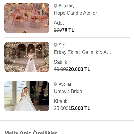
Beşiktaş
Hope Candle Atelier
Adet
100
70 TL
Şişli
Erbay Ekinci Gelinlik & Abiye
Satılık
40.000
20.000 TL
Avcılar
Umay's Bridal
Kiralık
25.000
15.000 TL
Melis Gold Özellikler