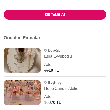
Teklif Al
Önerilen Firmalar
Beyoğlu
Esra Eyyüpoğlu
Adet
39
19 TL
Beşiktaş
Hope Candle Atelier
Adet
100
70 TL