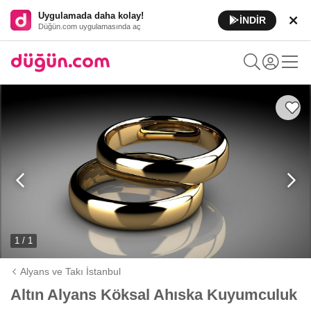
Uygulamada daha kolay!
İNDİR
Düğün.com uygulamasında aç
1 / 1
Alyans ve Takı İstanbul
Altın Alyans Köksal Ahıska Kuyumculuk