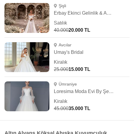
Şişli
Erbay Ekinci Gelinlik & Abiye
Satılık
40.000
20.000 TL
Avcılar
Umay's Bridal
Kiralık
25.000
15.000 TL
Ümraniye
Loresima Moda Evi By Şennur Kosif
Kiralık
45.000
35.000 TL
Altın Alyans Köksal Ahıska Kuyumculuk