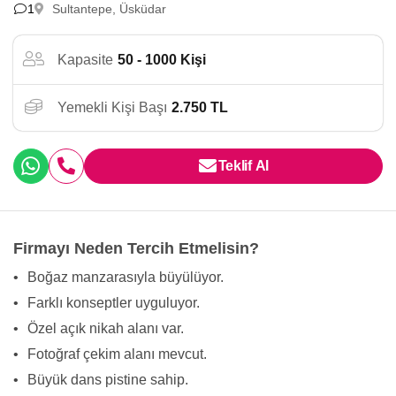
1
Sultantepe, Üsküdar
Kapasite
50 - 1000 Kişi
Yemekli Kişi Başı
2.750 TL
Teklif Al
Firmayı Neden Tercih Etmelisin?
•
Boğaz manzarasıyla büyülüyor.
•
Farklı konseptler uyguluyor.
•
Özel açık nikah alanı var.
•
Fotoğraf çekim alanı mevcut.
•
Büyük dans pistine sahip.