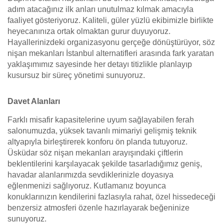
adım atacağınız ilk anları unutulmaz kılmak amacıyla
faaliyet gösteriyoruz. Kaliteli, güler yüzlü ekibimizle birlikte
heyecanınıza ortak olmaktan gurur duyuyoruz.
Hayallerinizdeki organizasyonu gerçeğe dönüştürüyor, söz
nişan mekanları İstanbul alternatifleri arasında fark yaratan
yaklaşımımız sayesinde her detayı titizlikle planlayıp
kusursuz bir süreç yönetimi sunuyoruz.
Davet Alanları
Farklı misafir kapasitelerine uyum sağlayabilen ferah
salonumuzda, yüksek tavanlı mimariyi gelişmiş teknik
altyapıyla birleştirerek konforu ön planda tutuyoruz.
Üsküdar söz nişan mekanları arayışındaki çiftlerin
beklentilerini karşılayacak şekilde tasarladığımız geniş,
havadar alanlarımızda sevdiklerinizle doyasıya
eğlenmenizi sağlıyoruz. Kutlamanız boyunca
konuklarınızın kendilerini fazlasıyla rahat, özel hissedeceği
benzersiz atmosferi özenle hazırlayarak beğeninize
sunuyoruz.