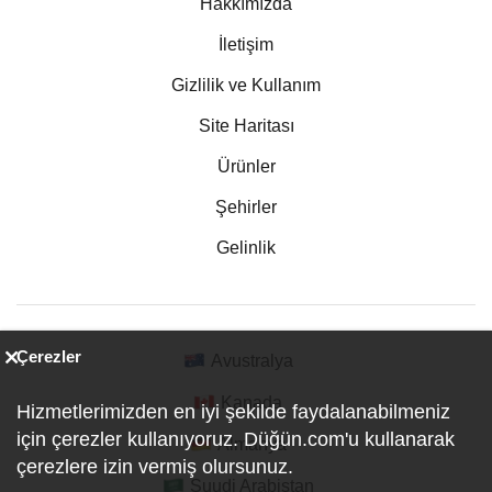
Hakkımızda
İletişim
Gizlilik ve Kullanım
Site Haritası
Ürünler
Şehirler
Gelinlik
Çerezler
Avustralya
Kanada
Hizmetlerimizden en iyi şekilde faydalanabilmeniz
için çerezler kullanıyoruz. Düğün.com'u kullanarak
Almanya
çerezlere izin vermiş olursunuz.
Suudi Arabistan