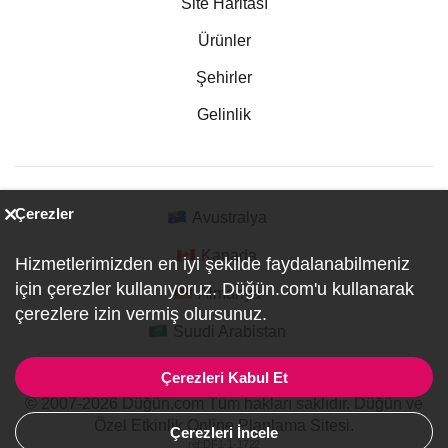
Site Haritası
Ürünler
Şehirler
Gelinlik
Çerezler
Avustralya
Kanada
Hizmetlerimizden en iyi şekilde faydalanabilmeniz
için çerezler kullanıyoruz. Düğün.com'u kullanarak
Almanya
çerezlere izin vermiş olursunuz.
Suudi Arabistan
Çerezleri Kabul Et
© 2007-2026 Düğün.com Tüm hakları saklıdır. Düğün ve
Özel Etkinlik Online Planlama Sitesi.
Çerezleri İncele
ref:DF1-1-1722