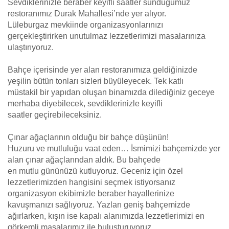
Sevdiklerinizle beraber keyifli saatler sunduğumuz
restoranımız Durak Mahallesi’nde yer alıyor.
Lüleburgaz mevkiinde organizasyonlarınızı
gerçekleştirirken unutulmaz lezzetlerimizi masalarınıza
ulaştırıyoruz.
Bahçe içerisinde yer alan restoranımıza geldiğinizde
yeşilin bütün tonları sizleri büyüleyecek. Tek katlı
müstakil bir yapıdan oluşan binamızda dilediğiniz geceye
merhaba diyebilecek, sevdiklerinizle keyifli
saatler geçirebileceksiniz.
Çınar ağaçlarının olduğu bir bahçe düşünün!
Huzuru ve mutluluğu vaat eden… İsmimizi bahçemizde yer
alan çınar ağaçlarından aldık. Bu bahçede
en mutlu gününüzü kutluyoruz. Geceniz için özel
lezzetlerimizden hangisini seçmek istiyorsanız
organizasyon ekibimizle beraber hayallerinize
kavuşmanızı sağlıyoruz. Yazları geniş bahçemizde
ağırlarken, kışın ise kapalı alanımızda lezzetlerimizi en
görkemli masalarımız ile buluşturuyoruz.