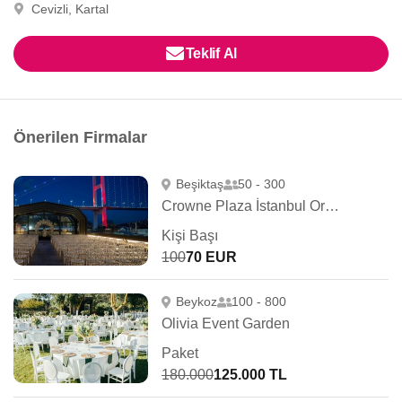
Cevizli, Kartal
Teklif Al
Önerilen Firmalar
Beşiktaş
50 - 300
Crowne Plaza İstanbul Ortaköy Bosphorus
Kişi Başı
100
70 EUR
Beykoz
100 - 800
Olivia Event Garden
Paket
180.000
125.000 TL