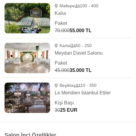
Maltepe
100 - 400
Kalia
Paket
70.000
55.000 TL
Kartal
50 - 250
Meydan Davet Salonu
Paket
45.000
35.000 TL
Beşiktaş
10 - 350
Le Meridien İstanbul Etiler
Kişi Başı
30
25 EUR
Salon İnci Özellikler