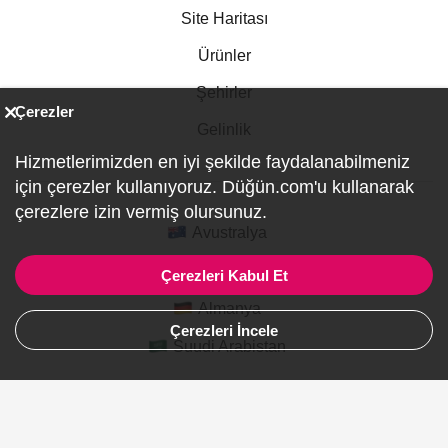
Site Haritası
Ürünler
Şehirler
Çerezler
Gelinlik
Hizmetlerimizden en iyi şekilde faydalanabilmeniz
için çerezler kullanıyoruz. Düğün.com'u kullanarak
çerezlere izin vermiş olursunuz.
Avustralya
Kanada
Çerezleri Kabul Et
Almanya
Çerezleri İncele
Suudi Arabistan
© 2007-2026 Düğün.com Tüm hakları saklıdır. Düğün ve
Özel Etkinlik Online Planlama Sitesi.