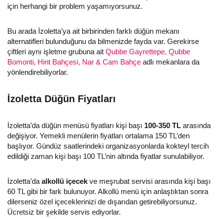
için herhangi bir problem yaşamıyorsunuz.
Bu arada İzoletta’ya ait birbirinden farklı düğün mekanı
alternatifleri bulunduğunu da bilmenizde fayda var. Gerekirse
çiftleri aynı işletme grubuna ait
Qubbe Gayrettepe,
Qubbe
Bomonti,
Hint Bahçesi,
Nar & Cam Bahçe
adlı mekanlara da
yönlendirebiliyorlar.
İzoletta Düğün Fiyatları
İzoletta’da düğün menüsü fiyatları kişi başı
100-350 TL
arasında
değişiyor. Yemekli menülerin fiyatları ortalama 150 TL’den
başlıyor. Gündüz saatlerindeki organizasyonlarda kokteyl tercih
edildiği zaman kişi başı 100 TL’nin altında fiyatlar sunulabiliyor.
İzoletta’da
alkollü içecek
ve meşrubat servisi arasında kişi başı
60 TL gibi bir fark bulunuyor. Alkollü menü için anlaştıktan sonra
dilerseniz özel içeceklerinizi de dışarıdan getirebiliyorsunuz.
Ücretsiz bir şekilde servis ediyorlar.