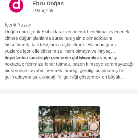
Ebru Doğan
194 içerik
İçerik Yazarı
Düğün.com İçerik Ekibi olarak en önemli hedefimiz, evlenecek
çiftlere düğün planlama sürecinde yalnız olmadıklarını
hissettirmek, tatlı telaşlarına eşlik etmek. Hazırladığımız
yüzlerce içerik ile çiftlerimize ilham olmaya ve ihtiyaç
duyacakları tüm bilgileri vermeye çabalıyoruz.
İçeriklerimiz aracılığıyla, en çok kafa karışıklığı yaşadığı
noktada çiftlerimize fener tutmak, bazen kimseye soramayacağı
bir sorunun cevabını vermek, aradığı gelinliği bulamamış bir
gelin adayına aşık olacağı ‘o’ gelinliği göstermek en büyük
motivasyonumuz. Yürüdükleri bu uzun, bazen eğlenceli bazen
çetin yolda, yüzbinlerce çiftin yol arkadaşı olmaktan büyük
mutluluk duyuyoruz ve hep söylediğimiz gibi “Aşk için, aşkla
çalışıyoruz.”