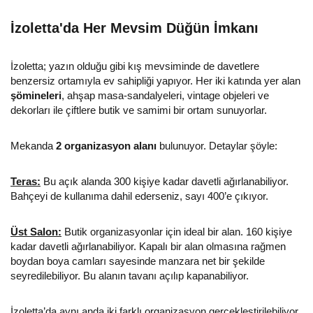
İzoletta'da Her Mevsim Düğün İmkanı
İzoletta; yazın olduğu gibi kış mevsiminde de davetlere
benzersiz ortamıyla ev sahipliği yapıyor. Her iki katında yer alan
şömineleri
, ahşap masa-sandalyeleri, vintage objeleri ve
dekorları ile çiftlere butik ve samimi bir ortam sunuyorlar.
Mekanda
2 organizasyon alanı
bulunuyor. Detaylar şöyle:
Teras:
Bu açık alanda 300 kişiye kadar davetli ağırlanabiliyor.
Bahçeyi de kullanıma dahil ederseniz, sayı 400’e çıkıyor.
Üst Salon:
Butik organizasyonlar için ideal bir alan. 160 kişiye
kadar davetli ağırlanabiliyor. Kapalı bir alan olmasına rağmen
boydan boya camları sayesinde manzara net bir şekilde
seyredilebiliyor. Bu alanın tavanı açılıp kapanabiliyor.
İzoletta’da aynı anda iki farklı organizasyon gerçekleştirilebiliyor.