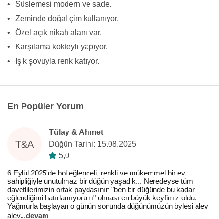
•
Süslemesi modern ve sade.
•
Zeminde doğal çim kullanıyor.
•
Özel açık nikah alanı var.
•
Karşılama kokteyli yapıyor.
•
Işık şovuyla renk katıyor.
En Popüler Yorum
Tülay & Ahmet
T&A
Düğün Tarihi: 15.08.2025
5,0
6 Eylül 2025'de bol eğlenceli, renkli ve mükemmel bir ev
sahipliğiyle unutulmaz bir düğün yaşadık... Neredeyse tüm
davetlilerimizin ortak paydasının "ben bir düğünde bu kadar
eğlendiğimi hatırlamıyorum" olması en büyük keyfimiz oldu.
Yağmurla başlayan o günün sonunda düğünümüzün öylesi alev
alev
...
devam