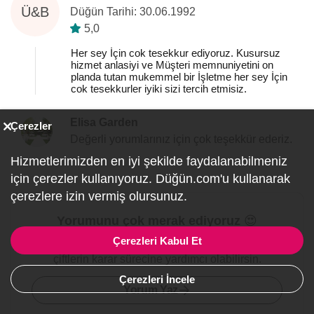
Ü&B
Düğün Tarihi: 30.06.1992
5,0
Her sey İçin cok tesekkur ediyoruz. Kusursuz
hizmet anlasiyi ve Müşteri memnuniyetini on
planda tutan mukemmel bir İşletme her sey İçin
cok tesekkurler iyiki sizi tercih etmisiz.
Elisa Garden
Çerezler
Değerli yorumlarınız için çok teşekkür ederiz.
Hizmetlerimizden en iyi şekilde faydalanabilmeniz
için çerezler kullanıyoruz. Düğün.com'u kullanarak
çerezlere izin vermiş olursunuz.
Yorumunu çok merak ediyoruz 😍
Çerezleri Kabul Et
Bu firma ile ilgili tecrübelerini yazarak evlenecek
çiftlerin karar sürecine yardımcı olabilirsin.
Çerezleri İncele
Yorum Yaz