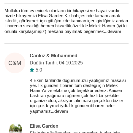
Mutlaka tüm evlenicek olanların bir hikayesi ve hayali vardır,
bizde hikayemizi Elisa Garden Kır bahçesinde tamamlamak
istedik, görüşmek için gittiğimizde kapıdan içeri girdiğimiz andan
itibaren o sıcaklığı hemen hissettik,özellikle Melek Hanım (iyi ki
onunla karşılaşmışız) mekana bayılmak beğenmek
...
devam
Cankız & Muhammed
C&M
Düğün Tarihi: 04.10.2025
5,0
4 Ekim tarihinde düğünümüzü yaptığımız masalsı
yer. İlk günden itibaren tüm desteği için Melek
Hanım'a ve ekibine çok teşekkür ederiz. Aniden
bastıran yağmura rağmen çok hızlı bir şekilde
organize olup, aksiyon alınması gerçekten bizler
için çok kıymetliydi. İlk günden itibaren neler
yapmamız
...
devam
Elisa Garden