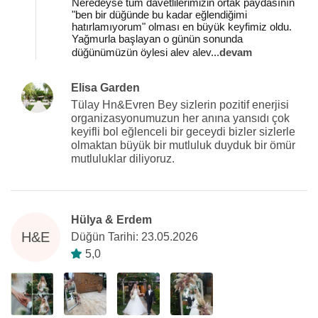
Neredeyse tüm davetlilerimizin ortak paydasının
"ben bir düğünde bu kadar eğlendiğimi
hatırlamıyorum" olması en büyük keyfimiz oldu.
Yağmurla başlayan o günün sonunda
düğünümüzün öylesi alev alev
...
devam
Elisa Garden
Tülay Hn&Evren Bey sizlerin pozitif enerjisi
organizasyonumuzun her anına yansıdı çok
keyifli bol eğlenceli bir geceydi bizler sizlerle
olmaktan büyük bir mutluluk duyduk bir ömür
mutluluklar diliyoruz.
Hülya & Erdem
H&E
Düğün Tarihi: 23.05.2026
5,0