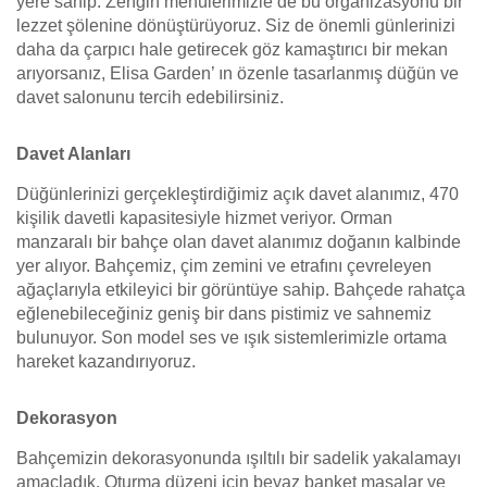
yere sahip. Zengin menülerimizle de bu organizasyonu bir
lezzet şölenine dönüştürüyoruz. Siz de önemli günlerinizi
daha da çarpıcı hale getirecek göz kamaştırıcı bir mekan
arıyorsanız, Elisa Garden’ ın özenle tasarlanmış düğün ve
davet salonunu tercih edebilirsiniz.
Davet Alanları
Düğünlerinizi gerçekleştirdiğimiz açık davet alanımız, 470
kişilik davetli kapasitesiyle hizmet veriyor. Orman
manzaralı bir bahçe olan davet alanımız doğanın kalbinde
yer alıyor. Bahçemiz, çim zemini ve etrafını çevreleyen
ağaçlarıyla etkileyici bir görüntüye sahip. Bahçede rahatça
eğlenebileceğiniz geniş bir dans pistimiz ve sahnemiz
bulunuyor. Son model ses ve ışık sistemlerimizle ortama
hareket kazandırıyoruz.
Dekorasyon
Bahçemizin dekorasyonunda ışıltılı bir sadelik yakalamayı
amaçladık. Oturma düzeni için beyaz banket masalar ve