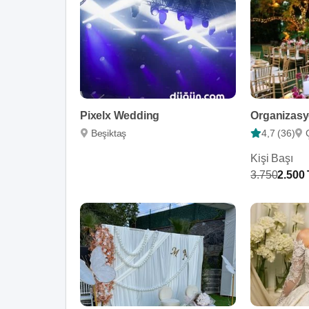
Pixelx Wedding
Organizasy
Beşiktaş
4,7 (36)
Kişi Başı
3.750
2.500