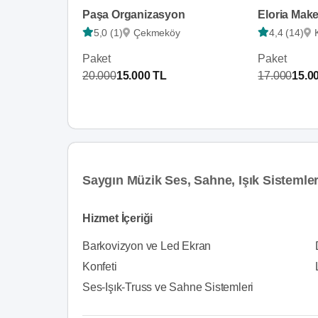
Paşa Organizasyon
Eloria Make
5,0 (1)
Çekmeköy
4,4 (14)
Paket
Paket
20.000
15.000 TL
17.000
15.0
Saygın Müzik Ses, Sahne, Işık Sistemleri
Hizmet İçeriği
Barkovizyon ve Led Ekran
Konfeti
Ses-Işık-Truss ve Sahne Sistemleri