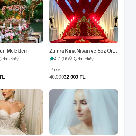
on Melekleri
Zümra Kına Nişan ve Söz Organizasyon
Çekmeköy
4,7 (16)
Çekmeköy
Paket
 TL
40.000
32.000 TL