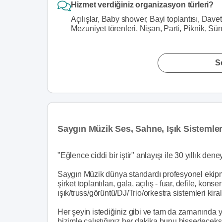
Hizmet verdiğiniz organizasyon türleri?
Açılışlar, Baby shower, Bayi toplantısı, Dav
Mezuniyet törenleri, Nişan, Parti, Piknik, S
S
Saygın Müzik Ses, Sahne, Işık Sistemle
"Eğlence ciddi bir iştir" anlayışı ile 30 yıllık de
Saygın Müzik dünya standardı profesyonel ekipma
şirket toplantıları, gala, açılış - fuar, defile, kons
ışık/truss/görüntü/DJ/Trio/orkestra sistemleri ki
Her şeyin istediğiniz gibi ve tam da zamanında 
bizimle çalıştığınız her dakika bunu hissedeceks