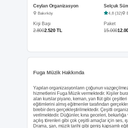
Ceylan Organizasyon
Selçuk Süm
Bakırköy
4,8 (32)
Kişi Başı
Paket
2.800
2.520 TL
15.000
12.0
Fuga Müzik Hakkında
Yapılan organizasyonların çoğunun vazgeçilmez 
hizmetlerini Fuga Müzik vermektedir. Kişiler bur
alan kurslar piyano, keman, yan flüt gibi çeşitler
eğitimlerini almış eğitmenler tarafından gerçekle
birebir ders gerçekleştirilmektedir. Çeşitli orga
verilmektedir. Düğünler, kına geceleri, bekarlığa v
açılış törenleri gibi çok çeşitli amaçlar için ses,
Drama, şan, müzik tarihi gibi geniş kapsamlı eği