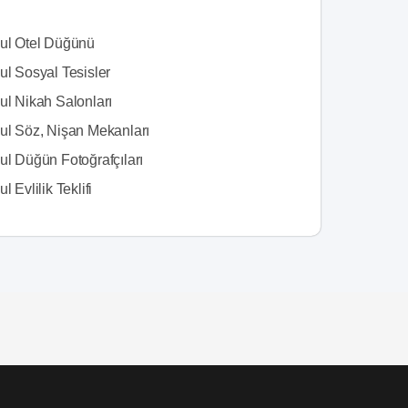
bul Otel Düğünü
ul Sosyal Tesisler
ul Nikah Salonları
bul Söz, Nişan Mekanları
ul Düğün Fotoğrafçıları
l Evlilik Teklifi