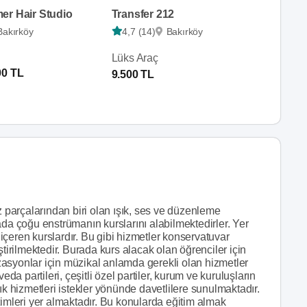
er Hair Studio
Transfer 212
Bakırköy
4,7 (14)
Bakırköy
Lüks Araç
00 TL
9.500 TL
parçalarından biri olan ışık, ses ve düzenleme
ada çoğu enstrümanın kurslarını alabilmektedirler. Yer
i içeren kurslardır. Bu gibi hizmetler konservatuvar
ştirilmektedir. Burada kurs alacak olan öğrenciler için
nizasyonlar için müzikal anlamda gerekli olan hizmetler
eda partileri, çeşitli özel partiler, kurum ve kuruluşların
 ışık hizmetleri istekler yönünde davetlilere sunulmaktadır.
timleri yer almaktadır. Bu konularda eğitim almak