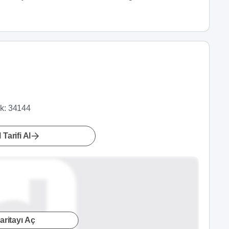
Pk: 34144
 Tarifi Al
aritayı Aç