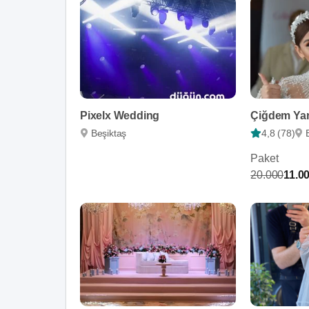
Pixelx Wedding
Beşiktaş
4,8 (78)
Paket
20.000
11.0