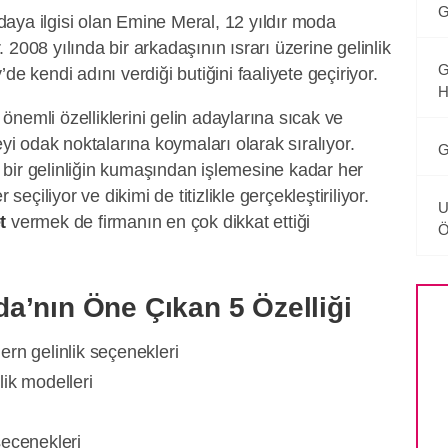
G
aya ilgisi olan Emine Meral, 12 yıldır moda
2008 yılında bir arkadaşının ısrarı üzerine gelinlik
G
de kendi adını verdiği butiğini faaliyete geçiriyor.
H
nemli özelliklerini gelin adaylarına sıcak ve
eyi odak noktalarına koymaları olarak sıralıyor.
G
bir gelinliğin kumaşından işlemesine kadar her
 seçiliyor ve dikimi de titizlikle gerçekleştiriliyor.
U
t
vermek de firmanın en çok dikkat ettiği
Ö
a’nın Öne Çıkan 5 Özelliği
rn gelinlik seçenekleri
ik modelleri
seçenekleri