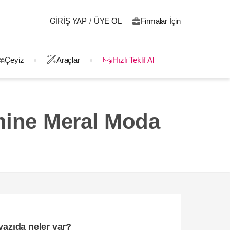
GIRIŞ YAP
/
ÜYE OL
Firmalar İçin
Çeyiz
Araçlar
Hızlı Teklif Al
Emine Meral Moda
yazıda neler var?