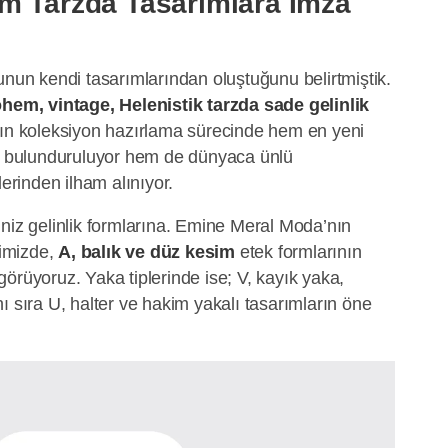
m Tarzda Tasarımlara İmza
unun kendi tasarımlarından oluştuğunu belirtmiştik.
hem, vintage, Helenistik tarzda sade gelinlik
nın koleksiyon hazırlama sürecinde hem en yeni
de bulunduruluyor hem de dünyaca ünlü
lerinden ilham alınıyor.
niz gelinlik formlarına. Emine Meral Moda’nın
ğimizde,
A, balık ve düz kesim
etek formlarının
ı görüyoruz. Yaka tiplerinde ise; V, kayık yaka,
ı sıra U, halter ve hakim yakalı tasarımların öne