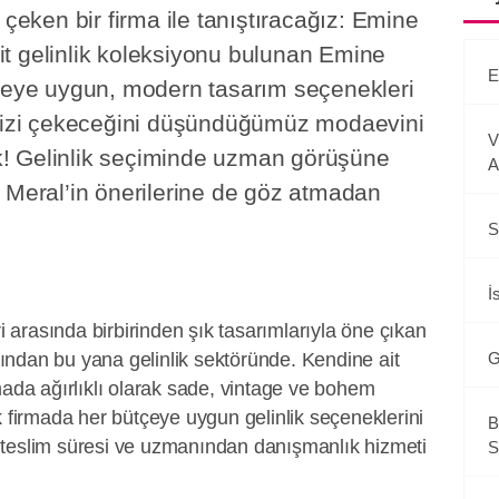
 çeken bir firma ile tanıştıracağız: Emine
t gelinlik koleksiyonu bulunan Emine
E
tçeye uygun, modern tasarım seçenekleri
inizi çekeceğini düşündüğümüz modaevini
V
dik! Gelinlik seçiminde uzman görüşüne
A
 Meral’in önerilerine de göz atmadan
S
İ
ri arasında birbirinden şık tasarımlarıyla öne çıkan
ndan bu yana gelinlik sektöründe. Kendine ait
G
mada ağırlıklı olarak sade, vintage ve bohem
k firmada her bütçeye uygun gelinlik seçeneklerini
B
 teslim süresi ve uzmanından danışmanlık hizmeti
S