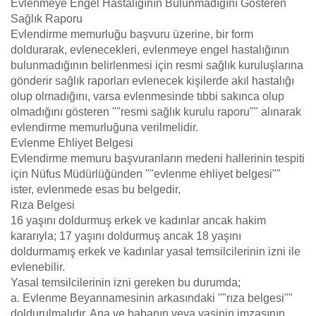
Evlenmeye Engel Hastalığının Bulunmadığını Gösteren
Sağlık Raporu
Evlendirme memurluğu başvuru üzerine, bir form
doldurarak, evlenecekleri, evlenmeye engel hastalığının
bulunmadığının belirlenmesi için resmi sağlık kuruluşlarına
gönderir sağlık raporları evlenecek kişilerde akıl hastalığı
olup olmadığını, varsa evlenmesinde tıbbi sakınca olup
olmadığını gösteren ""resmi sağlık kurulu raporu"" alınarak
evlendirme memurluğuna verilmelidir.
Evlenme Ehliyet Belgesi
Evlendirme memuru başvuranların medeni hallerinin tespiti
için Nüfus Müdürlüğünden ""evlenme ehliyet belgesi""
ister, evlenmede esas bu belgedir,
Rıza Belgesi
16 yaşını doldurmuş erkek ve kadınlar ancak hakim
kararıyla; 17 yaşını doldurmuş ancak 18 yaşını
doldurmamış erkek ve kadınlar yasal temsilcilerinin izni ile
evlenebilir.
Yasal temsilcilerinin izni gereken bu durumda;
a. Evlenme Beyannamesinin arkasındaki ""rıza belgesi""
doldurulmalıdır. Ana ve babanın veya vasinin imzasının