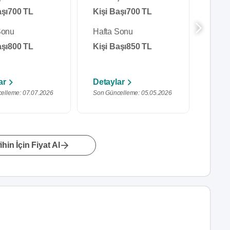
aşı
700 TL
Kişi Başı
700 TL
Pake
Sonu
Hafta Sonu
Haft
aşı
800 TL
Kişi Başı
850 TL
Pake
ar
Detaylar
Deta
elleme: 07.07.2026
Son Güncelleme: 05.05.2026
Son Gü
hin İçin Fiyat Al