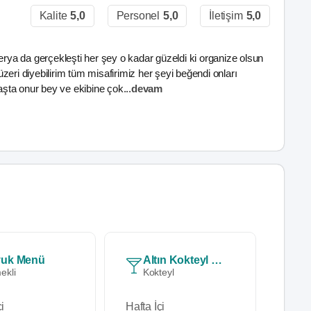
Kalite
5,0
Personel
5,0
İletişim
5,0
erya da gerçekleşti her şey o kadar güzeldi ki organize olsun
i diyebilirim tüm misafirimiz her şeyi beğendi onları
şta onur bey ve ekibine çok
...
devam
vuk Menü
Altın Kokteyl Menü
ekli
Kokteyl
K
i
Hafta İçi
Hafta