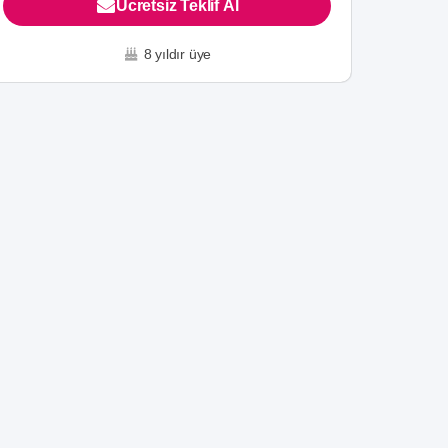
Ücretsiz Teklif Al
8 yıldır üye