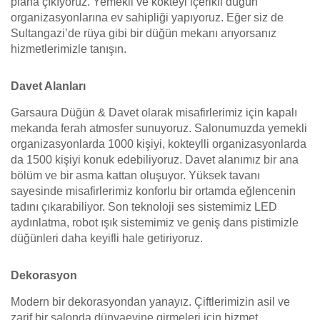
plana çıkıyoruz. Yemekli ve kokteyl içerikli düğün
organizasyonlarına ev sahipliği yapıyoruz. Eğer siz de
Sultangazi’de rüya gibi bir düğün mekanı arıyorsanız
hizmetlerimizle tanışın.
Davet Alanları
Garsaura Düğün & Davet olarak misafirlerimiz için kapalı
mekanda ferah atmosfer sunuyoruz. Salonumuzda yemekli
organizasyonlarda 1000 kişiyi, kokteylli organizasyonlarda
da 1500 kişiyi konuk edebiliyoruz. Davet alanımız bir ana
bölüm ve bir asma kattan oluşuyor. Yüksek tavanı
sayesinde misafirlerimiz konforlu bir ortamda eğlencenin
tadını çıkarabiliyor. Son teknoloji ses sistemimiz LED
aydınlatma, robot ışık sistemimiz ve geniş dans pistimizle
düğünleri daha keyifli hale getiriyoruz.
Dekorasyon
Modern bir dekorasyondan yanayız. Çiftlerimizin asil ve
zarif bir salonda dünyaevine girmeleri için hizmet