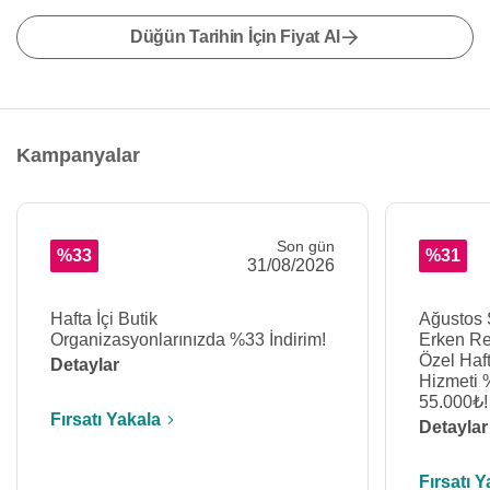
Düğün Tarihin İçin Fiyat Al
Kampanyalar
Son gün
%33
%31
31/08/2026
Hafta İçi Butik
Ağustos 
Organizasyonlarınızda %33 İndirim!
Erken Re
Özel Haft
Detaylar
Hizmeti 
55.000₺!
Fırsatı Yakala
Detaylar
Fırsatı Y