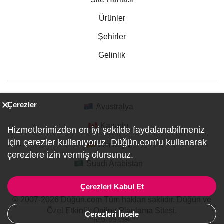
Ürünler
Şehirler
Gelinlik
Çerezler
Avustralya
Kanada
Hizmetlerimizden en iyi şekilde faydalanabilmeniz
için çerezler kullanıyoruz. Düğün.com'u kullanarak
Almanya
çerezlere izin vermiş olursunuz.
Suudi Arabistan
Çerezleri Kabul Et
© 2007-2026 Düğün.com Tüm hakları saklıdır. Düğün ve
Özel Etkinlik Online Planlama Sitesi.
Çerezleri İncele
ref:DF0-3-0384