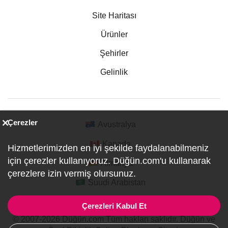
Site Haritası
Ürünler
Şehirler
Gelinlik
Çerezler
Avustralya
Kanada
Hizmetlerimizden en iyi şekilde faydalanabilmeniz
için çerezler kullanıyoruz. Düğün.com'u kullanarak
Almanya
çerezlere izin vermiş olursunuz.
Suudi Arabistan
Çerezleri Kabul Et
© 2007-2026 Düğün.com Tüm hakları saklıdır. Düğün ve