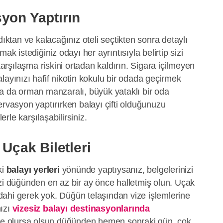
yon Yaptırın
dıktan ve kalacağınız oteli seçtikten sonra detaylı
ak istediğiniz odayı her ayrıntısıyla belirtip sizi
şılaşma riskini ortadan kaldırın. Sigara içilmeyen
layınızı hafif nikotin kokulu bir odada geçirmek
ya da orman manzaralı, büyük yataklı bir oda
ervasyon yaptırırken balayı çifti olduğunuzu
lerle karşılaşabilirsiniz.
 Uçak Biletleri
ki
balayı yerleri
yönünde yaptıysanız, belgelerinizi
zi düğünden en az bir ay önce halletmiş olun. Uçak
a dahi gerek yok. Düğün telaşından vize işlemlerine
nızı
vizesiz balayı destinasyonlarında
 ne olursa olsun düğünden hemen sonraki gün, çok