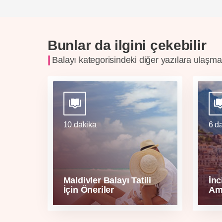
Bunlar da ilgini çekebilir
Balayı kategorisindeki diğer yazılara ulaşmak 
10 dakika
6 d
Maldivler Balayı Tatili
İnc
İçin Öneriler
Ama