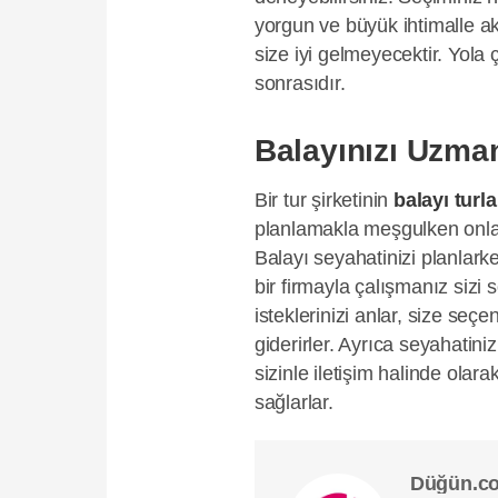
yorgun ve büyük ihtimalle a
size iyi gelmeyecektir. Yol
sonrasıdır.
Balayınızı Uzman
Bir tur şirketinin
balayı turla
planlamakla meşgulken onlar t
Balayı seyahatinizi planlark
bir firmayla çalışmanız sizi 
isteklerinizi anlar, size se
giderirler. Ayrıca seyahati
sizinle iletişim halinde olar
sağlarlar.
Düğün.c