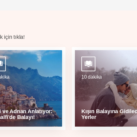
için tıkla!
akika
10 dakika
i ve Adnan Anlatıyor:
Kışın Balayına Gidile
lfi'de Balayı!
Yerler