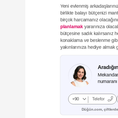
Yeni evlenmiş arkadaşların
birlikte balayı bütçenizi mant
birçok harcamanız olacağın
planlamak
yararınıza olacakt
bütçesine sadık kalırsanız h
konaklama ve beslenme gibi t
yakınlarınıza hediye almak 
Aradığın
Mekandan, 
numaranı 
Düğün.com, çiftlerden