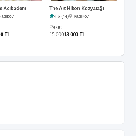
re Acıbadem
The Art Hilton Kozyatağı
Kadıköy
4,6 (44)
Kadıköy
Paket
00 TL
15.000
13.000 TL