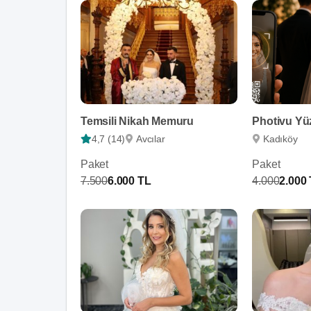
Temsili Nikah Memuru
4,7 (14)
Avcılar
Kadıköy
Paket
Paket
7.500
6.000 TL
4.000
2.000