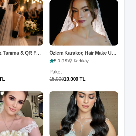
Photivu Yüz Tanıma & QR Fotoğraf İletimi
Özlem Karakoç Hair Make Up Artist
5,0 (19)
Kadıköy
Paket
 TL
15.000
10.000 TL