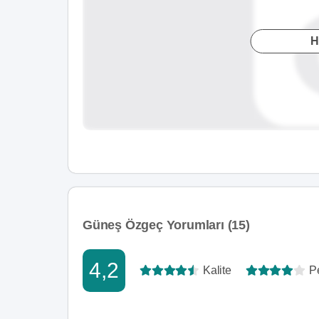
H
Güneş Özgeç Yorumları (15)
4,2
Kalite
P