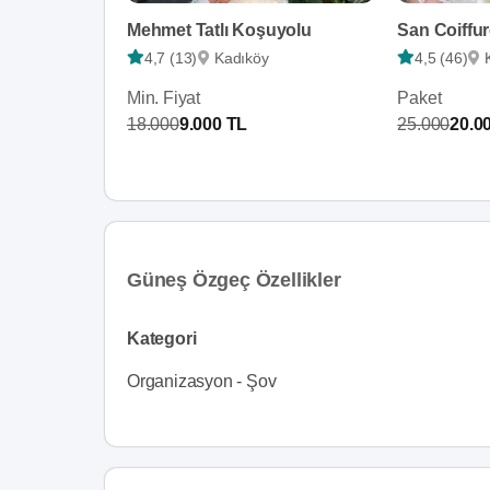
Mehmet Tatlı Koşuyolu
San Coiffu
4,7 (13)
Kadıköy
4,5 (46)
Min. Fiyat
Paket
18.000
9.000 TL
25.000
20.0
Güneş Özgeç Özellikler
Kategori
Organizasyon - Şov