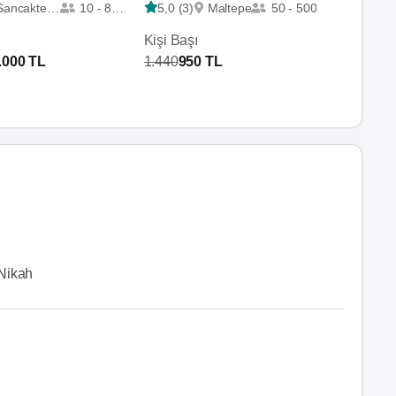
Sancaktepe
10 - 800
5,0 (3)
Maltepe
50 - 500
Kişi Başı
.000 TL
1.440
950 TL
Nikah