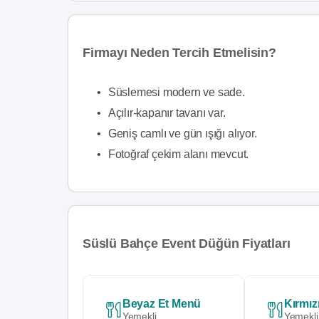
Firmayı Neden Tercih Etmelisin?
•
Süslemesi modern ve sade.
•
Açılır-kapanır tavanı var.
•
Geniş camlı ve gün ışığı alıyor.
•
Fotoğraf çekim alanı mevcut.
Süslü Bahçe Event Düğün Fiyatları
Beyaz Et Menü
Kırmız
Yemekli
Yemekli