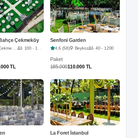
 Bahçe Çekmeköy
Senfoni Garden
ekmeköy
100 - 1200
4,6 (58)
Beykoz
40 - 1200
Paket
.000 TL
185.000
110.000 TL
den
La Foret İstanbul