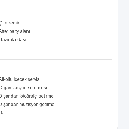
Çim zemin
After party alanı
Hazırlık odası
Alkollü içecek servisi
Organizasyon sorumlusu
Dışarıdan fotoğrafçı getirme
Dışarıdan müzisyen getirme
DJ