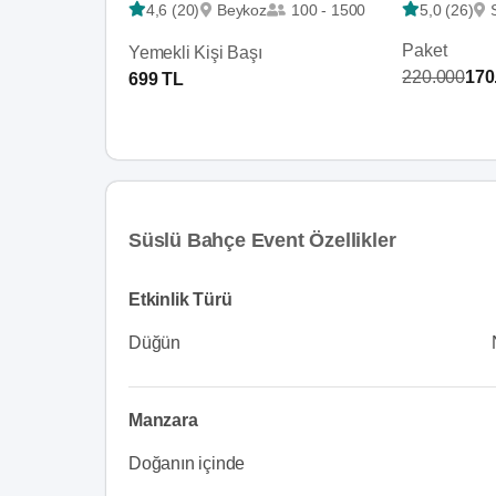
4,6 (20)
Beykoz
100 - 1500
5,0 (26)
Paket
Yemekli Kişi Başı
220.000
170
699 TL
Süslü Bahçe Event Özellikler
Etkinlik Türü
Düğün
Manzara
Doğanın içinde