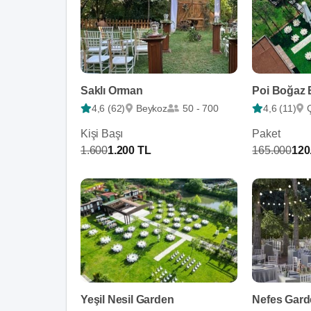
Saklı Orman
Poi Boğaz
4,6 (62)
Beykoz
50 - 700
4,6 (11)
Ç
Kişi Başı
Paket
1.600
1.200 TL
165.000
120
Yeşil Nesil Garden
Nefes Gar