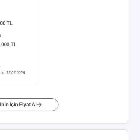
00 TL
u
.000 TL
me: 15.07.2026
hin İçin Fiyat Al