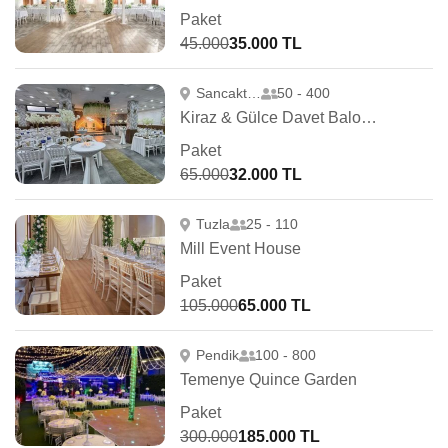
Paket
45.000
35.000 TL
Sancaktepe
50 - 400
Kiraz & Gülce Davet Balo Salonu
Paket
65.000
32.000 TL
Tuzla
25 - 110
Mill Event House
Paket
105.000
65.000 TL
Pendik
100 - 800
Temenye Quince Garden
Paket
300.000
185.000 TL