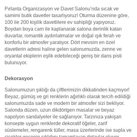
Pırlanta Organizasyon ve Davet Salonu’nda sıcak ve
samimi butik davetler tasarlıyoruz! Oturma düzenine göre,
100 ile 200 kişilik davetlilere ev sahipliği yapıyoruz.
Boydan boya cam ile kaplanarak salona derinlik katan
duvarlar, romantik aydınlatmalar ve doğal ışık ferah ve
konforlu bir atmosfer yaratıyor. Dört mevsim en özel
davetlerin adresi haline gelen salonumuzda, zenne ve
oryantal ekiplerin eşlik edebileceği geniş bir dans pisti
bulunuyor.
Dekorasyon
Salonumuzun şıklığı da çiftlerimizin dikkatinden kaçmıyor!
Beyaz, gümüş ve gri renklerin ağırlıklı olarak tercih edildiği
salonumuzda sade ve modern bir atmosfer sizi bekliyor.
Salonda düzen, uzun dikdörtgen masalar ve beyaz
napolyon sandalyeler ile sağlanıyor. Tarzınıza yakışan
konsepte uygun renklerde dekoratif öğeler, zarif
süslemeler, rengarenk tüller, masa üzerlerinde ise supla ve
çiçekler gecenin şıklığını tamamlayan detaylar oluyor.