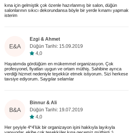
kına için gelmiştik çok özenle hazırlanmış bir salon, düğün
salonlarının sıkıcı dekorundansa böyle bir yerde kınamı yapmak
isterim
Ezgi & Ahmet
E&A
Düğün Tarihi: 15.09.2019
4,0
Hayatımda gördüğüm en mükemmel organizasyon. Çok
profesyonel, fiyatları uygun ve ortam müthiş. Sahibine ayrıca
verdiği hizmet nedeniyle teşekkür etmek istiyorum. Sizi herkese
tavsiye ediyorum. Saygılar selamlar
Binnur & Ali
B&A
Düğün Tarihi: 19.07.2019
4,0
Her şeyiyle 4*4'lük bir organizayon işini hakkıyla layıkıyla
yapıyorlar, ekibe çok teşekküler kına gecemiz müthişti :)