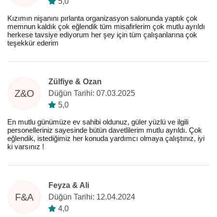
5,0
Kızımın nişanını pırlanta organizasyon salonunda yaptık çok
memnun kaldık çok eğlendik tüm misafirlerim çok mutlu ayrıldı
herkese tavsiye ediyorum her şey için tüm çalışanlarına çok
teşekkür ederim
Zülfiye & Ozan
Z&O
Düğün Tarihi: 07.03.2025
5,0
En mutlu günümüze ev sahibi oldunuz, güler yüzlü ve ilgili
personelleriniz sayesinde bütün davetlilerim mutlu ayrıldı. Çok
eğlendik, istediğimiz her konuda yardımcı olmaya çalıştınız, iyi
ki varsınız !
Feyza & Ali
F&A
Düğün Tarihi: 12.04.2024
4,0