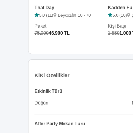
That Day
Kaddeh Fu
5,0 (11)
Beykoz
10 - 70
5,0 (10)
Paket
Kişi Başı
75.000
46.900 TL
1.550
1.000
KiKi Özellikler
Etkinlik Türü
Düğün
After Party Mekan Türü