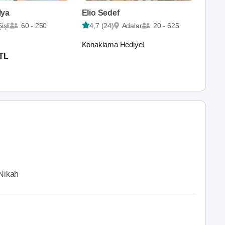
lya
Elio Sedef
Şişli
60 - 250
4,7 (24)
Adalar
20 - 625
Konaklama Hediye!
 TL
Nikah