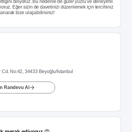
ttiğini biliyoruz. Bu nedenle de güler yüzlü ve deneyimli
yoruz. Eğer sizin de davetinizi düzenlemek için tercihiniz
lanarak bize ulaşabilirsiniz!
er Cd. No:42, 34433 Beyoğlu/İstanbul
n Randevu Al
k merak ediyoruz 😍