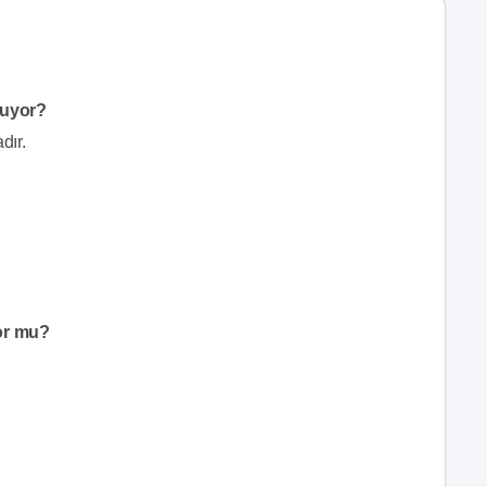
nuyor?
dır.
or mu?