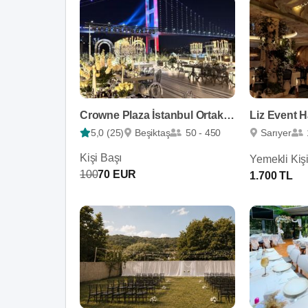
Crowne Plaza İstanbul Ortaköy Bosphorus
Liz Event H
5,0 (25)
Beşiktaş
50 - 450
Sarıyer
Kişi Başı
Yemekli Kiş
100
70 EUR
1.700 TL