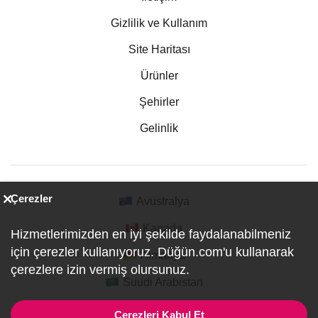
Gizlilik ve Kullanım
Site Haritası
Ürünler
Şehirler
Gelinlik
Çerezler
Avustralya
Kanada
Hizmetlerimizden en iyi şekilde faydalanabilmeniz
için çerezler kullanıyoruz. Düğün.com'u kullanarak
Almanya
çerezlere izin vermiş olursunuz.
Suudi Arabistan
Çerezleri Kabul Et