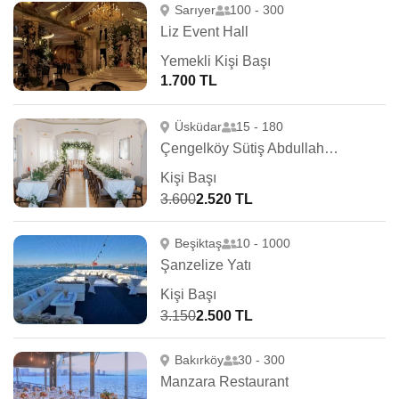
Sarıyer
100 - 300
Liz Event Hall
Yemekli Kişi Başı
1.700 TL
Üsküdar
15 - 180
Çengelköy Sütiş Abdullah Ağa Yalısı
Kişi Başı
3.600
2.520 TL
Beşiktaş
10 - 1000
Şanzelize Yatı
Kişi Başı
3.150
2.500 TL
Bakırköy
30 - 300
Manzara Restaurant