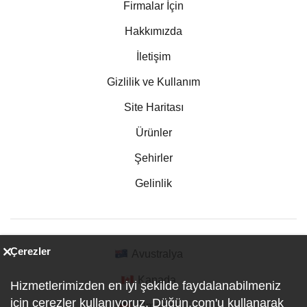
Firmalar İçin
Hakkımızda
İletişim
Gizlilik ve Kullanım
Site Haritası
Ürünler
Şehirler
Gelinlik
Çerezler
Avustralya
Kanada
Hizmetlerimizden en iyi şekilde faydalanabilmeniz
için çerezler kullanıyoruz. Düğün.com'u kullanarak
Almanya