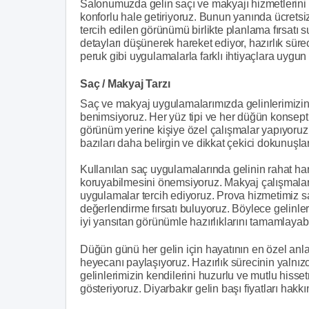
Salonumuzda gelin saçı ve makyajı hizmetlerini b
konforlu hale getiriyoruz. Bunun yanında ücre
tercih edilen görünümü birlikte planlama fırsatı 
detayları düşünerek hareket ediyor, hazırlık süre
peruk gibi uygulamalarla farklı ihtiyaçlara uygun
Saç / Makyaj Tarzı
Saç ve makyaj uygulamalarımızda gelinlerimizin 
benimsiyoruz. Her yüz tipi ve her düğün konsepti
görünüm yerine kişiye özel çalışmalar yapıyoruz
bazıları daha belirgin ve dikkat çekici dokunuşları
Kullanılan saç uygulamalarında gelinin rahat 
koruyabilmesini önemsiyoruz. Makyaj çalışmaları
uygulamalar tercih ediyoruz. Prova hizmetimiz 
değerlendirme fırsatı buluyoruz. Böylece gelinl
iyi yansıtan görünümle hazırlıklarını tamamlayabi
Düğün günü her gelin için hayatının en özel anla
heyecanı paylaşıyoruz. Hazırlık sürecinin yalnız
gelinlerimizin kendilerini huzurlu ve mutlu hiss
gösteriyoruz. Diyarbakır gelin başı fiyatları hakkı