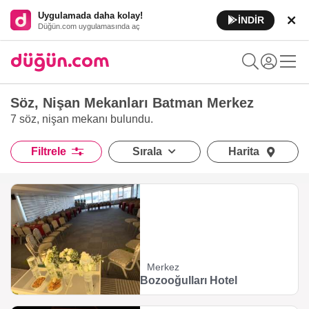
Uygulamada daha kolay!
İNDİR
Düğün.com uygulamasında aç
Söz, Nişan Mekanları Batman Merkez
7 söz, nişan mekanı
bulundu.
Filtrele
Sırala
Harita
Merkez
Bozooğulları Hotel