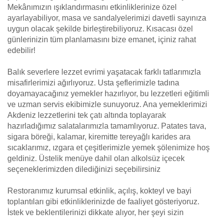
Mekânımızın ışıklandırmasını etkinliklerinize özel
ayarlayabiliyor, masa ve sandalyelerimizi davetli sayınıza
uygun olacak şekilde birleştirebiliyoruz. Kısacası özel
günlerinizin tüm planlamasını bize emanet, içiniz rahat
edebilir!
Balık severlere lezzet evrimi yaşatacak farklı tatlarımızla
misafirlerimizi ağırlıyoruz. Usta şeflerimizle tadına
doyamayacağınız yemekler hazırlıyor, bu lezzetleri eğitimli
ve uzman servis ekibimizle sunuyoruz. Ana yemeklerimizi
Akdeniz lezzetlerini tek çatı altında toplayarak
hazırladığımız salatalarımızla tamamlıyoruz. Patates tava,
sigara böreği, kalamar, kiremitte tereyağlı karides ara
sıcaklarımız, ızgara et çeşitlerimizle yemek şölenimize hoş
geldiniz. Üstelik menüye dahil olan alkolsüz içecek
seçeneklerimizden dilediğinizi seçebilirsiniz
Restoranımız kurumsal etkinlik, açılış, kokteyl ve bayi
toplantıları gibi etkinliklerinizde de faaliyet gösteriyoruz.
İstek ve beklentilerinizi dikkate alıyor, her şeyi sizin