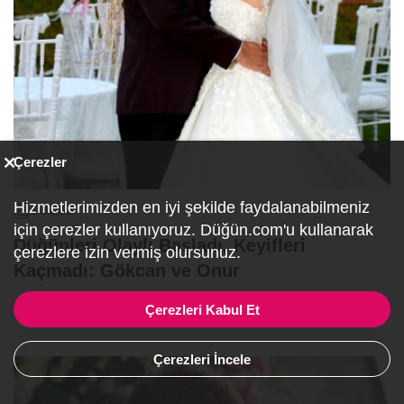
Çerezler
Hizmetlerimizden en iyi şekilde faydalanabilmeniz
5 dakika
için çerezler kullanıyoruz. Düğün.com'u kullanarak
Düğünleri Olaylı Başladı, Keyifleri
çerezlere izin vermiş olursunuz.
Kaçmadı: Gökcan ve Onur
Yazıyı oku
Çerezleri Kabul Et
Çerezleri İncele