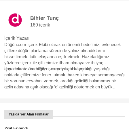
Bihter Tunç
169 içerik
İçerik Yazarı
Düğün.com İçerik Ekibi olarak en önemli hedefimiz, evlenecek
çiftlere düğün planlama sürecinde yalnız olmadıklarını
hissettirmek, tatlı telaşlarına eşlik etmek. Hazırladığımız
yüzlerce içerik ile çiftlerimize ilham olmaya ve ihtiyaç
duyacakları tüm bilgileri vermeye çabalıyoruz.
İçeriklerimiz aracılığıyla, en çok kafa karışıklığı yaşadığı
noktada çiftlerimize fener tutmak, bazen kimseye soramayacağı
bir sorunun cevabını vermek, aradığı gelinliği bulamamış bir
gelin adayına aşık olacağı ‘o’ gelinliği göstermek en büyük
motivasyonumuz. Yürüdükleri bu uzun, bazen eğlenceli bazen
çetin yolda, yüzbinlerce çiftin yol arkadaşı olmaktan büyük
mutluluk duyuyoruz ve hep söylediğimiz gibi “Aşk için, aşkla
çalışıyoruz.”
Yazıda Yer Alan Firmalar
Yiğit Eryendi