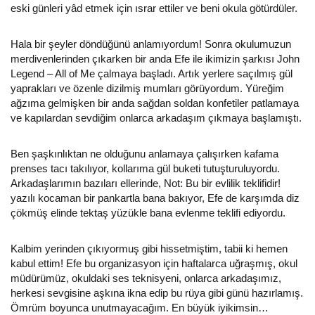
eski günleri yâd etmek için ısrar ettiler ve beni okula götürdüler.
Hala bir şeyler döndüğünü anlamıyordum! Sonra okulumuzun
merdivenlerinden çıkarken bir anda Efe ile ikimizin şarkısı John
Legend – All of Me çalmaya başladı. Artık yerlere saçılmış gül
yaprakları ve özenle dizilmiş mumları görüyordum. Yüreğim
ağzıma gelmişken bir anda sağdan soldan konfetiler patlamaya
ve kapılardan sevdiğim onlarca arkadaşım çıkmaya başlamıştı.
Ben şaşkınlıktan ne olduğunu anlamaya çalışırken kafama
prenses tacı takılıyor, kollarıma gül buketi tutuşturuluyordu.
Arkadaşlarımın bazıları ellerinde, Not: Bu bir evlilik teklifidir!
yazılı kocaman bir pankartla bana bakıyor, Efe de karşımda diz
çökmüş elinde tektaş yüzükle bana evlenme teklifi ediyordu.
Kalbim yerinden çıkıyormuş gibi hissetmiştim, tabii ki hemen
kabul ettim! Efe bu organizasyon için haftalarca uğraşmış, okul
müdürümüz, okuldaki ses teknisyeni, onlarca arkadaşımız,
herkesi sevgisine aşkına ikna edip bu rüya gibi günü hazırlamış.
Ömrüm boyunca unutmayacağım. En büyük iyikimsin…