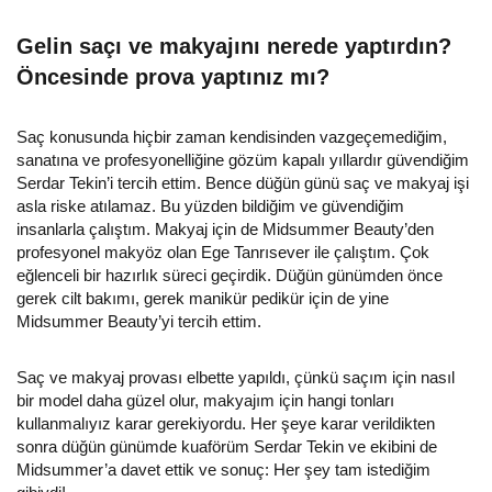
Gelin saçı ve makyajını nerede yaptırdın?
Öncesinde prova yaptınız mı?
Saç konusunda hiçbir zaman kendisinden vazgeçemediğim,
sanatına ve profesyonelliğine gözüm kapalı yıllardır güvendiğim
Serdar Tekin’i tercih ettim. Bence düğün günü saç ve makyaj işi
asla riske atılamaz. Bu yüzden bildiğim ve güvendiğim
insanlarla çalıştım. Makyaj için de Midsummer Beauty’den
profesyonel makyöz olan Ege Tanrısever ile çalıştım. Çok
eğlenceli bir hazırlık süreci geçirdik. Düğün günümden önce
gerek cilt bakımı, gerek manikür pedikür için de yine
Midsummer Beauty’yi tercih ettim.
Saç ve makyaj provası elbette yapıldı, çünkü saçım için nasıl
bir model daha güzel olur, makyajım için hangi tonları
kullanmalıyız karar gerekiyordu. Her şeye karar verildikten
sonra düğün günümde kuaförüm Serdar Tekin ve ekibini de
Midsummer’a davet ettik ve sonuç: Her şey tam istediğim