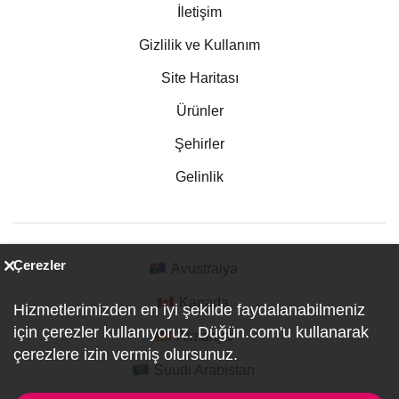
İletişim
Gizlilik ve Kullanım
Site Haritası
Ürünler
Şehirler
Gelinlik
Çerezler
Avustralya
Kanada
Hizmetlerimizden en iyi şekilde faydalanabilmeniz
için çerezler kullanıyoruz. Düğün.com'u kullanarak
Almanya
çerezlere izin vermiş olursunuz.
Suudi Arabistan