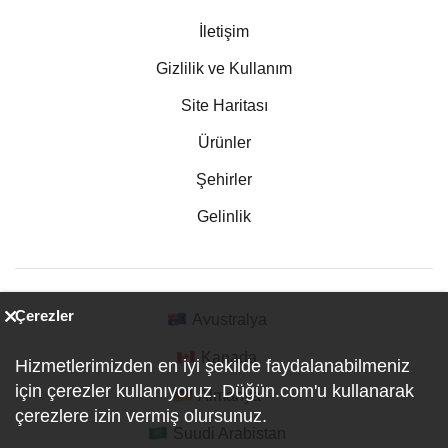
İletişim
Gizlilik ve Kullanım
Site Haritası
Ürünler
Şehirler
Gelinlik
Çerezler
Avustralya
Kanada
Hizmetlerimizden en iyi şekilde faydalanabilmeniz
için çerezler kullanıyoruz. Düğün.com'u kullanarak
Almanya
çerezlere izin vermiş olursunuz.
Suudi Arabistan