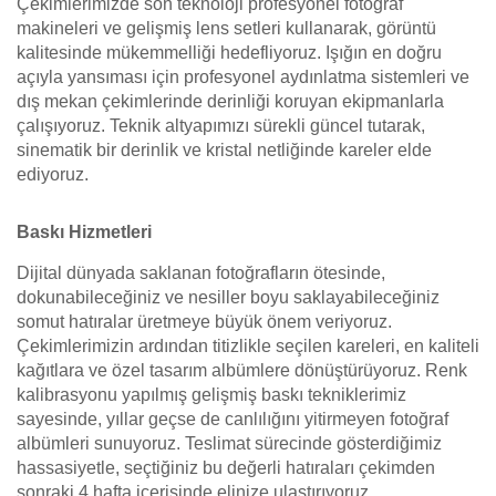
Çekimlerimizde son teknoloji profesyonel fotoğraf
makineleri ve gelişmiş lens setleri kullanarak, görüntü
kalitesinde mükemmelliği hedefliyoruz. Işığın en doğru
açıyla yansıması için profesyonel aydınlatma sistemleri ve
dış mekan çekimlerinde derinliği koruyan ekipmanlarla
çalışıyoruz. Teknik altyapımızı sürekli güncel tutarak,
sinematik bir derinlik ve kristal netliğinde kareler elde
ediyoruz.
Baskı Hizmetleri
Dijital dünyada saklanan fotoğrafların ötesinde,
dokunabileceğiniz ve nesiller boyu saklayabileceğiniz
somut hatıralar üretmeye büyük önem veriyoruz.
Çekimlerimizin ardından titizlikle seçilen kareleri, en kaliteli
kağıtlara ve özel tasarım albümlere dönüştürüyoruz. Renk
kalibrasyonu yapılmış gelişmiş baskı tekniklerimiz
sayesinde, yıllar geçse de canlılığını yitirmeyen fotoğraf
albümleri sunuyoruz. Teslimat sürecinde gösterdiğimiz
hassasiyetle, seçtiğiniz bu değerli hatıraları çekimden
sonraki 4 hafta içerisinde elinize ulaştırıyoruz.