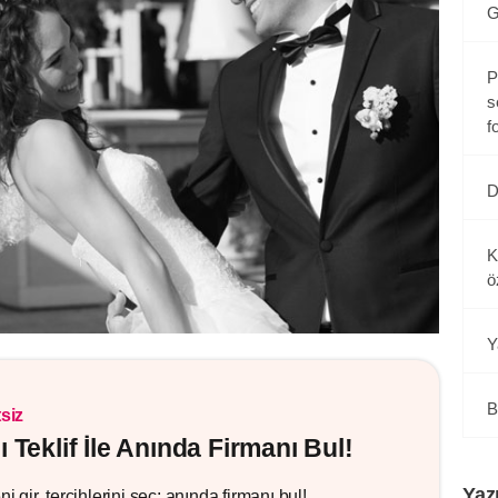
G
P
s
f
D
K
ö
Y
B
siz
lı Teklif İle Anında Firmanı Bul!
Yaz
i gir, tercihlerini seç; anında firmanı bul!