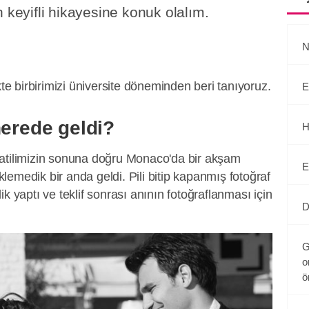
n keyifli hikayesine konuk olalım.
N
kte birbirimizi üniversite döneminden beri tanıyoruz.
E
nerede geldi?
H
da tatilimizin sonuna doğru Monaco'da bir akşam
E
emedik bir anda geldi. Pili bitip kapanmış fotoğraf
k yaptı ve teklif sonrası anının fotoğraflanması için
D
G
o
ö