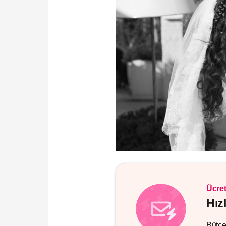
Ücret
Hız
Bütçen