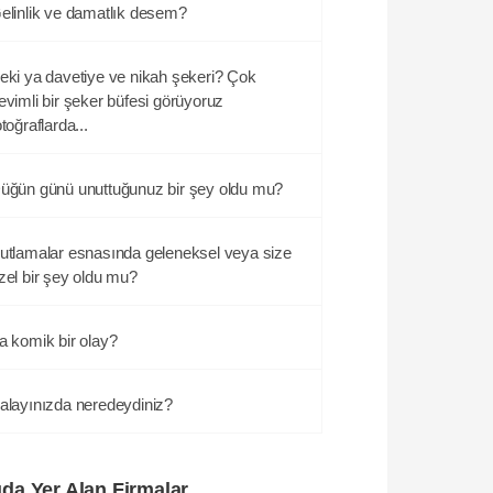
elinlik ve damatlık desem?
eki ya davetiye ve nikah şekeri? Çok
evimli bir şeker büfesi görüyoruz
otoğraflarda...
üğün günü unuttuğunuz bir şey oldu mu?
utlamalar esnasında geleneksel veya size
zel bir şey oldu mu?
a komik bir olay?
alayınızda neredeydiniz?
ıda Yer Alan Firmalar