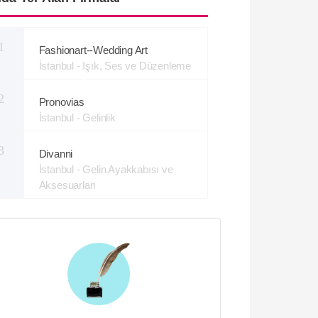
1
Fashionart--Wedding Art
İstanbul - Işık, Ses ve Düzenleme
2
Pronovias
İstanbul - Gelinlik
3
Divanni
İstanbul - Gelin Ayakkabısı ve
Aksesuarları