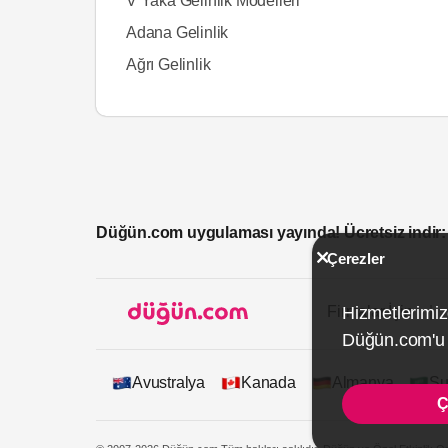
V Yaka Gelinlik Modelleri
Adana Gelinlik
Ağrı Gelinlik
Düğün.com uygulaması yayında! Ücretsiz indir:
Çerezler
Hizmetlerimiz
Firmalar İçin
Düğün.com'u k
Avustralya
Kanada
Almanya
Su
Ç