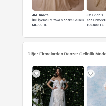
JM Bride's
JM Bride's
İnci İşlemeli V Yaka A Kesim Gelinlik
Yan Dekolteli
Gelinlik
60.000 TL
100.000 TL
Diğer Firmalardan Benzer Gelinlik Model