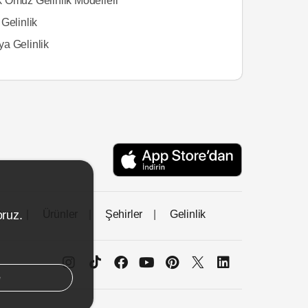
 Omuz Gelinlik Modelleri
Gelinlik
a Gelinlik
oruz.
tası
Ürünler
Şehirler
Gelinlik
e