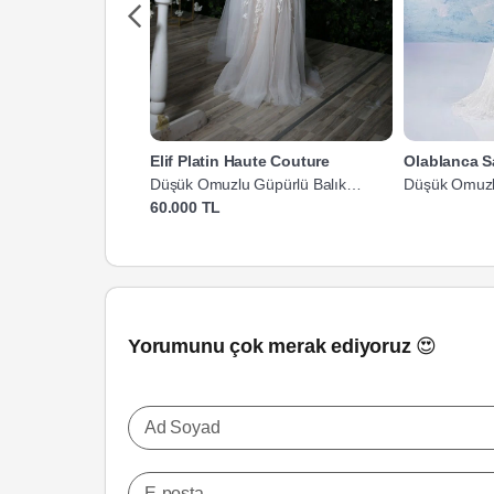
Elif Platin Haute Couture
Olablanca S
Düşük Omuzlu Güpürlü Balık
Düşük Omuzlu
Gelinlik
60.000 TL
Yorumunu çok merak ediyoruz 😍
Ad Soyad
E-posta