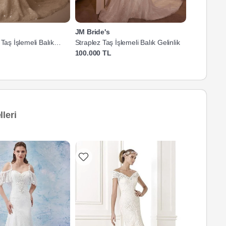
JM Bride's
JM Bride's
 Taş İşlemeli Balık
Straplez Taş İşlemeli Balık Gelinlik
Straplez Y
Gelinlik
100.000 TL
120.000 T
leri