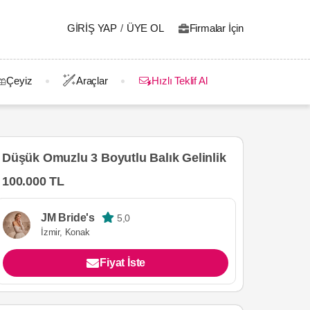
GIRIŞ YAP
/
ÜYE OL
Firmalar İçin
Çeyiz
Araçlar
Hızlı Teklif Al
Düşük Omuzlu 3 Boyutlu Balık Gelinlik
100.000 TL
JM Bride's
5,0
İzmir, Konak
Fiyat İste