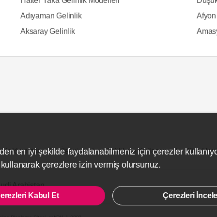
Halter Yaka Gelinlik Modelleri
Düşük
Adıyaman Gelinlik
Afyon 
Aksaray Gelinlik
Amasy
den en iyi şekilde faydalanabilmeniz için çerezler kullanıy
Hakkımızda
İletişim
Gizlilik ve Kullanım
Site Hari
ullanarak çerezlere izin vermiş olursunuz.
udi Arabistan
erezleri Kabul Et
Çerezleri İncel