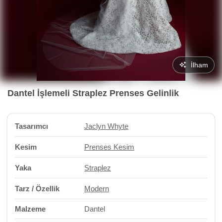
İlham
Dantel İşlemeli Straplez Prenses Gelinlik
Tasarımcı
Jaclyn Whyte
Kesim
Prenses Kesim
Yaka
Straplez
Tarz / Özellik
Modern
Malzeme
Dantel