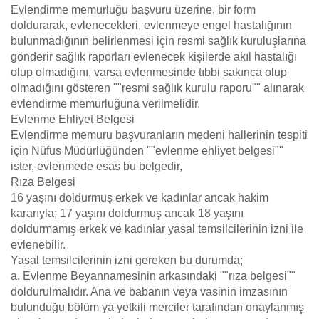
Evlendirme memurluğu başvuru üzerine, bir form
doldurarak, evlenecekleri, evlenmeye engel hastalığının
bulunmadığının belirlenmesi için resmi sağlık kuruluşlarına
gönderir sağlık raporları evlenecek kişilerde akıl hastalığı
olup olmadığını, varsa evlenmesinde tıbbi sakınca olup
olmadığını gösteren ""resmi sağlık kurulu raporu"" alınarak
evlendirme memurluğuna verilmelidir.
Evlenme Ehliyet Belgesi
Evlendirme memuru başvuranların medeni hallerinin tespiti
için Nüfus Müdürlüğünden ""evlenme ehliyet belgesi""
ister, evlenmede esas bu belgedir,
Rıza Belgesi
16 yaşını doldurmuş erkek ve kadınlar ancak hakim
kararıyla; 17 yaşını doldurmuş ancak 18 yaşını
doldurmamış erkek ve kadınlar yasal temsilcilerinin izni ile
evlenebilir.
Yasal temsilcilerinin izni gereken bu durumda;
a. Evlenme Beyannamesinin arkasındaki ""rıza belgesi""
doldurulmalıdır. Ana ve babanın veya vasinin imzasının
bulunduğu bölüm ya yetkili merciler tarafından onaylanmış