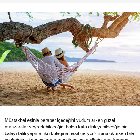
Müstakbel eşinle beraber içeceğini yudumlarken güzel
manzaralar seyredebileceğin, bolca kafa dinleyebileceğin bir
balayı tatili yapma fikri kulağına nasıl geliyor? Bunu okurken bile
gözlerinin içi parladıysa romantik balayı otellerini araştırmaya