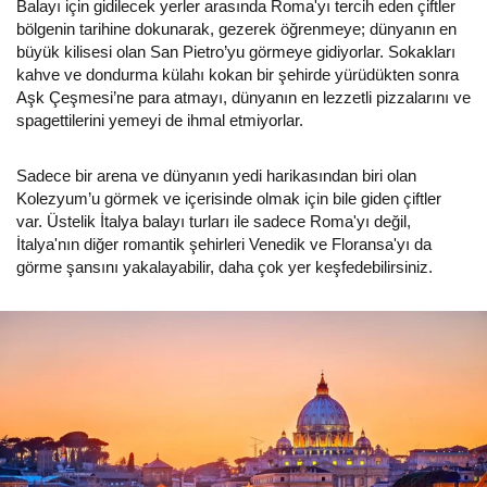
Balayı için gidilecek yerler arasında Roma'yı tercih eden çiftler
bölgenin tarihine dokunarak, gezerek öğrenmeye; dünyanın en
büyük kilisesi olan San Pietro’yu görmeye gidiyorlar. Sokakları
kahve ve dondurma külahı kokan bir şehirde yürüdükten sonra
Aşk Çeşmesi’ne para atmayı, dünyanın en lezzetli pizzalarını ve
spagettilerini yemeyi de ihmal etmiyorlar.
Sadece bir arena ve dünyanın yedi harikasından biri olan
Kolezyum’u görmek ve içerisinde olmak için bile giden çiftler
var. Üstelik İtalya balayı turları ile sadece Roma'yı değil,
İtalya'nın diğer romantik şehirleri Venedik ve Floransa'yı da
görme şansını yakalayabilir, daha çok yer keşfedebilirsiniz.