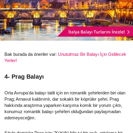
Bak burada da öneriler var:
Unutulmaz Bir Balayı İçin Gidilecek
Yerler!
4- Prag Balayı
Orta Avrupa'da balayı tatili için en romantik şehirlerden biri olan
Prag; Arnavut kaldırımlı, dar sokaklı bir köprüler şehri. Prag
hakkında araştırma yaparken karşıma komik bir yorum çıktı,
konumuz romantik balayı şehirleri olduğundan paylaşmadan
edemeyeceğim.
Şöyle demişler Prag için: "Kütüğü bile iyi bir aşık, ortalama bir