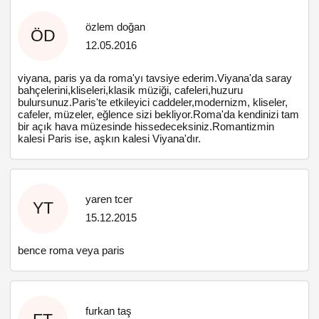
özlem doğan
ÖD
12.05.2016
viyana, paris ya da roma'yı tavsiye ederim.Viyana'da saray
bahçelerini,kliseleri,klasik müziği, cafeleri,huzuru
bulursunuz.Paris'te etkileyici caddeler,modernizm, kliseler,
cafeler, müzeler, eğlence sizi bekliyor.Roma'da kendinizi tam
bir açık hava müzesinde hissedeceksiniz.Romantizmin
kalesi Paris ise, aşkın kalesi Viyana'dır.
yaren tcer
YT
15.12.2015
bence roma veya paris
furkan taş