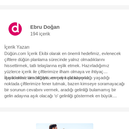
Ebru Doğan
194 içerik
İçerik Yazarı
Düğün.com İçerik Ekibi olarak en önemli hedefimiz, evlenecek
çiftlere düğün planlama sürecinde yalnız olmadıklarını
hissettirmek, tatlı telaşlarına eşlik etmek. Hazırladığımız
yüzlerce içerik ile çiftlerimize ilham olmaya ve ihtiyaç
duyacakları tüm bilgileri vermeye çabalıyoruz.
İçeriklerimiz aracılığıyla, en çok kafa karışıklığı yaşadığı
noktada çiftlerimize fener tutmak, bazen kimseye soramayacağı
bir sorunun cevabını vermek, aradığı gelinliği bulamamış bir
gelin adayına aşık olacağı ‘o’ gelinliği göstermek en büyük
motivasyonumuz. Yürüdükleri bu uzun, bazen eğlenceli bazen
çetin yolda, yüzbinlerce çiftin yol arkadaşı olmaktan büyük
mutluluk duyuyoruz ve hep söylediğimiz gibi “Aşk için, aşkla
çalışıyoruz.”