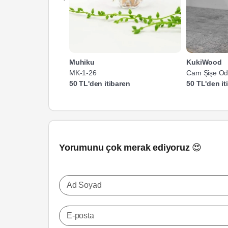
Muhiku
KukiWood
MK-1-26
Cam Şişe Oda
50 TL'den itibaren
50 TL'den it
Yorumunu çok merak ediyoruz 😍
Ad Soyad
E-posta