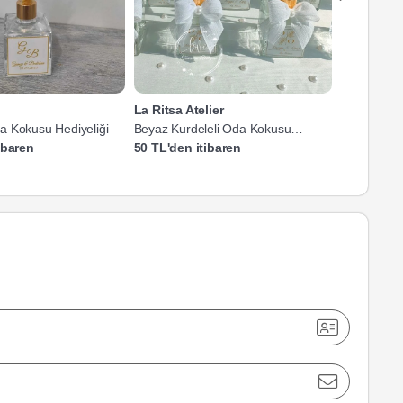
La Ritsa Atelier
 Kokusu Hediyeliği
Beyaz Kurdeleli Oda Kokusu
Hediyeliği
ibaren
50 TL'den itibaren