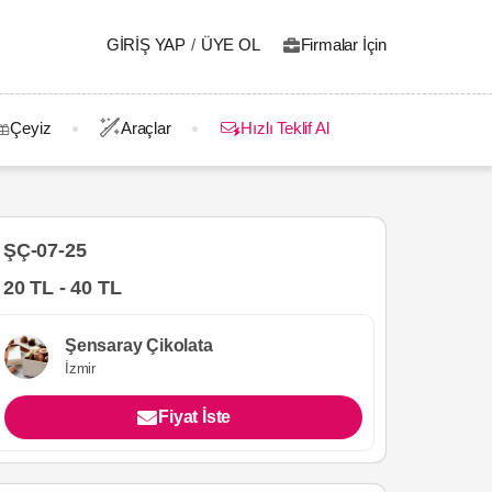
GIRIŞ YAP
/
ÜYE OL
Firmalar İçin
Çeyiz
Araçlar
Hızlı Teklif Al
ŞÇ-07-25
20 TL - 40 TL
Şensaray Çikolata
İzmir
Fiyat İste