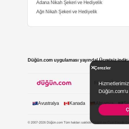
Adana Nikah Şekeri ve Hediyelik
Ağrı Nikah Şekeri ve Hediyelik
Düğün.com uygulaması yayında! Ücretsiz indir:
Çerezler
Firmalar İçin
Hizmetlerimiz
Düğün.com'u k
Avustralya
Kanada
Almanya
Su
Ç
© 2007-2026 Düğün.com Tüm hakları saklıdır. Düğün ve Özel Etkinlik On