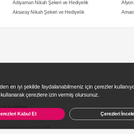
Adıyaman Nikah Şekeri ve Hediyelik
Afyon
Aksaray Nikah Şekeri ve Hediyelik
Amasy
Hakkımızda
İletişim
Gizlilik ve Kullanım
Site Hari
den en iyi şekilde faydalanabilmeniz için çerezler kullanıy
ullanarak çerezlere izin vermiş olursunuz.
udi Arabistan
erezleri Kabul Et
Çerezleri İncel
line Planlama Sitesi.
ref:PI1-1-2685