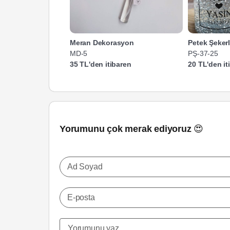
Meran Dekorasyon
Petek Şeker
MD-5
PŞ-37-25
35 TL'den itibaren
20 TL'den it
Yorumunu çok merak ediyoruz 😍
Ad Soyad
E-posta