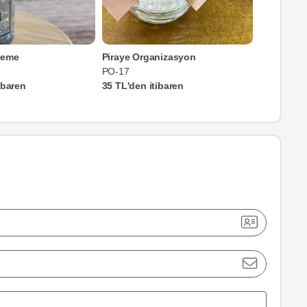
leme
Piraye Organizasyon
Petek Şek
PO-17
PŞ-35-25
ibaren
35 TL'den itibaren
20 TL'den 