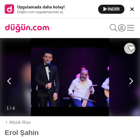
Uygulamada daha kolay!
İNDİR
Düğün.com uygulamasında aç
1 / 4
Müzik Rize
Erol Şahin