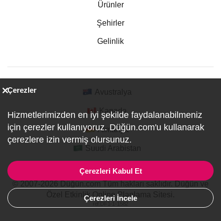
Ürünler
Şehirler
Gelinlik
Çerezler
Avustralya
Kanada
Hizmetlerimizden en iyi şekilde faydalanabilmeniz
için çerezler kullanıyoruz. Düğün.com'u kullanarak
Almanya
çerezlere izin vermiş olursunuz.
Suudi Arabistan
Çerezleri Kabul Et
© 2007-2026 Düğün.com Tüm hakları saklıdır. Düğün ve
Özel Etkinlik Online Planlama Sitesi.
Çerezleri İncele
ref:DF1-1-1582