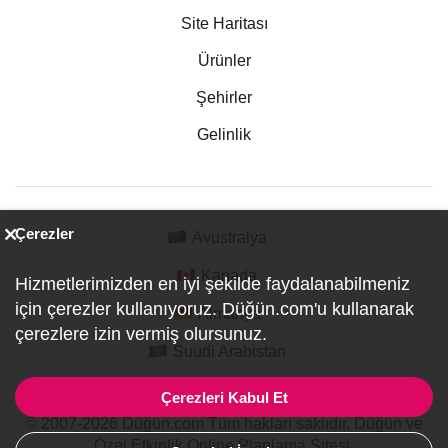
Site Haritası
Ürünler
Şehirler
Gelinlik
Çerezler
Avustralya
Kanada
Hizmetlerimizden en iyi şekilde faydalanabilmeniz
için çerezler kullanıyoruz. Düğün.com'u kullanarak
Almanya
çerezlere izin vermiş olursunuz.
Suudi Arabistan
Çerezleri Kabul Et
© 2007-2026 Düğün.com Tüm hakları saklıdır. Düğün ve
Özel Etkinlik Online Planlama Sitesi.