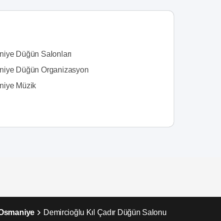
iye Düğün Salonları
iye Düğün Organizasyon
iye Müzik
 Osmaniye
Demircioğlu Kıl Çadır Düğün Salonu