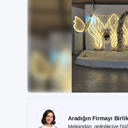
Aradığın Firmayı Birli
Mekandan, gelinlikçiye Düğ