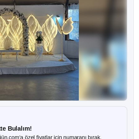
kte Bulalım!
ün.com’a özel fiyatlar için numaranı bırak.