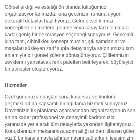
Görsel şıklığı ve estetiği ön planda tuttuğumuz
organizasyonlarımızda, kına gecenizin ruhuna uygun
dekoratif detaylar hazırlıyoruz. Geleneksel kırmızı
konseptlerden modern, pembe veya saray tarzı temalara
kadar geniş bir dekorasyon seçeneği sunuyoruz. Görkemli
kına tahtı, cibinlikler, konsept mumlar, şık şamdanlar ve
masaları süsleyen zarif supla detaylarıyla salonumuzu tam
anlamıyla bir görsel şölene dönüştürüyoruz. Çiftlerimizin
zevklerini yansıtacak renk paletleri belirleyerek, büyüleyici
bir atmosfer oluşturuyoruz.
Hizmetler
Özel gününüzün baştan sona kusursuz ve konforlu
geçmesi adına kapsamlı bir ağırlama hizmeti sunuyoruz.
Davetinizin ilk planlama aşamasından organizasyonun son
anına kadar profesyonel ve deneyimli kadromuzla
yanınızda yer alarak tüm detaylarla yakından ilgileniyoruz.
Konuklarınızın mekanımıza adım attığı andan itibaren güler
yüzlü bir karşılamayla ağırlanmasını sağlarken, tesisimizin