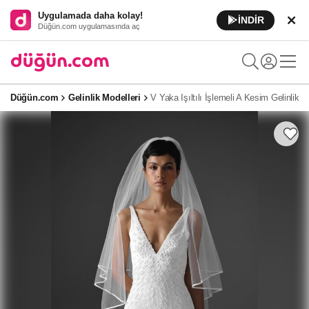
Uygulamada daha kolay!
İNDİR
Düğün.com uygulamasında aç
Düğün.com
Gelinlik Modelleri
V Yaka Işıltılı İşlemeli A Kesim Gelinlik