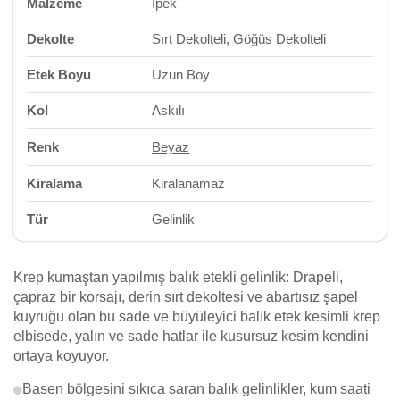
Malzeme
İpek
Dekolte
Sırt Dekolteli, Göğüs Dekolteli
Etek Boyu
Uzun Boy
Kol
Askılı
Renk
Beyaz
Kiralama
Kiralanamaz
Tür
Gelinlik
Krep kumaştan yapılmış balık etekli gelinlik: Drapeli,
çapraz bir korsajı, derin sırt dekoltesi ve abartısız şapel
kuyruğu olan bu sade ve büyüleyici balık etek kesimli krep
elbisede, yalın ve sade hatlar ile kusursuz kesim kendini
ortaya koyuyor.
Basen bölgesini sıkıca saran balık gelinlikler, kum saati