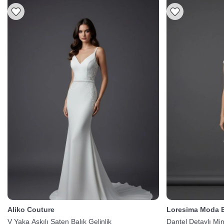
Aliko Couture
Loresima Moda E
V Yaka Askılı Saten Balık Gelinlik
Dantel Detaylı Min