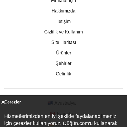
Firmalar İçin
Hakkımızda
İletişim
Gizlilik ve Kullanım
Site Haritası
Ürünler
Şehirler
Gelinlik
Çerezler
Avustralya
Kanada
Hizmetlerimizden en iyi şekilde faydalanabilmeniz
için çerezler kullanıyoruz. Düğün.com'u kullanarak
Almanya