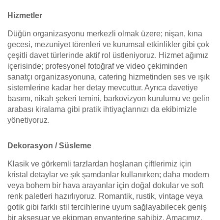
Hizmetler
Düğün organizasyonu merkezli olmak üzere; nişan, kına
gecesi, mezuniyet törenleri ve kurumsal etkinlikler gibi çok
çeşitli davet türlerinde aktif rol üstleniyoruz. Hizmet ağımız
içerisinde; profesyonel fotoğraf ve video çekiminden
sanatçı organizasyonuna, catering hizmetinden ses ve ışık
sistemlerine kadar her detay mevcuttur. Ayrıca davetiye
basımı, nikah şekeri temini, barkovizyon kurulumu ve gelin
arabası kiralama gibi pratik ihtiyaçlarınızı da ekibimizle
yönetiyoruz.
Dekorasyon / Süsleme
Klasik ve görkemli tarzlardan hoşlanan çiftlerimiz için
kristal detaylar ve şık şamdanlar kullanırken; daha modern
veya bohem bir hava arayanlar için doğal dokular ve soft
renk paletleri hazırlıyoruz. Romantik, rustik, vintage veya
gotik gibi farklı stil tercihlerine uyum sağlayabilecek geniş
bir aksesuar ve ekipman envanterine sahibiz. Amacımız,