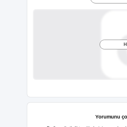
H
Yorumunu ço