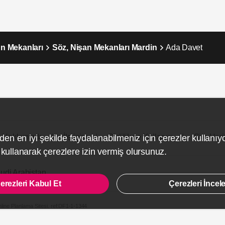
n Mekanları
Söz, Nişan Mekanları Mardin
Ada Davet
Hakkımızda
İletişim
Gizlilik ve Kullanım
Site Hari
den en iyi şekilde faydalanabilmeniz için çerezler kullanıy
ullanarak çerezlere izin vermiş olursunuz.
udi Arabistan
erezleri Kabul Et
Çerezleri İncel
line Planlama Sitesi.
ref:DF1-1-1344