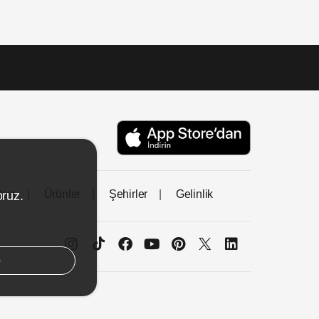
tası
Ürünler
Şehirler
Gelinlik
oruz.
e