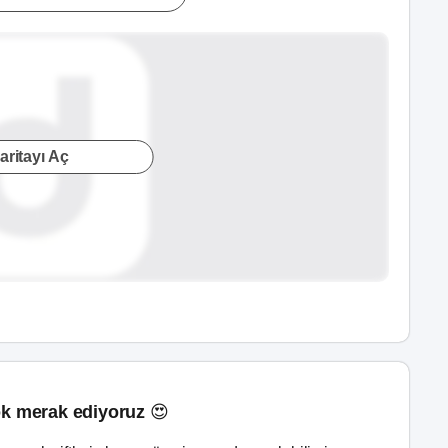
aritayı Aç
k merak ediyoruz 😍