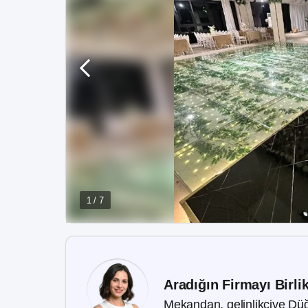
1 / 7
Aradığın Firmayı Birli
Mekandan, gelinlikçiye Düğ