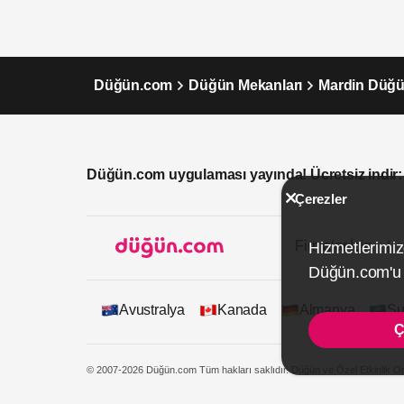
Düğün.com
Düğün Mekanları
Mardin Düğü
Düğün.com uygulaması yayında! Ücretsiz indir:
Çerezler
Firmalar İçin
Hizmetlerimiz
Düğün.com'u k
Avustralya
Kanada
Almanya
Su
Ç
© 2007-2026 Düğün.com Tüm hakları saklıdır. Düğün ve Özel Etkinlik On