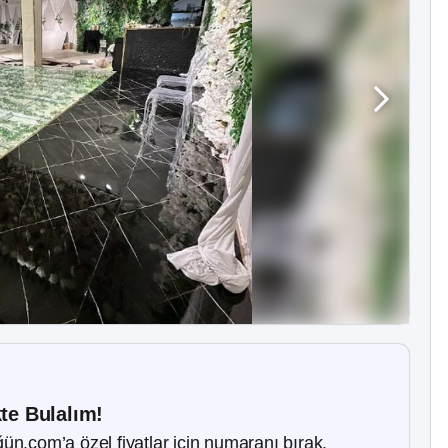
kte Bulalım!
ün.com’a özel fiyatlar için numaranı bırak.