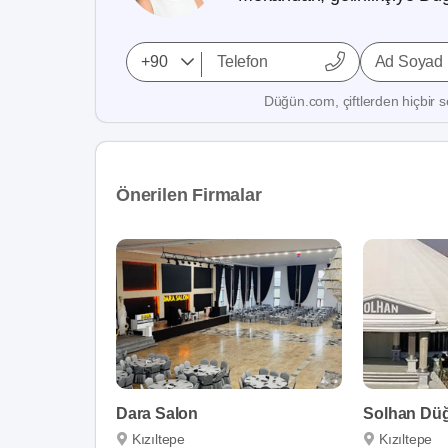
Ad Soyad
Düğün.com, çiftlerden hiçbir se
Önerilen Firmalar
Dara Salon
Solhan Dü
Kızıltepe
Kızıltepe