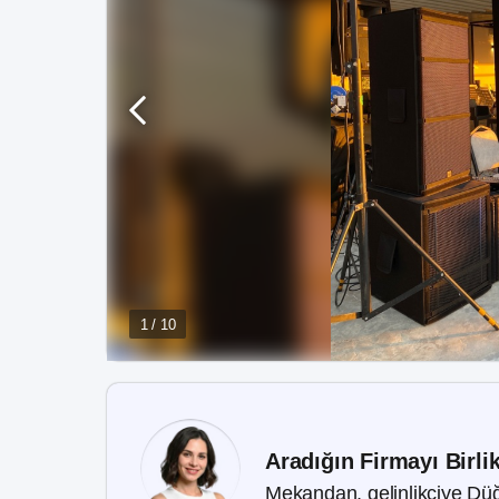
1 / 10
Aradığın Firmayı Birli
Mekandan, gelinlikçiye Düğ