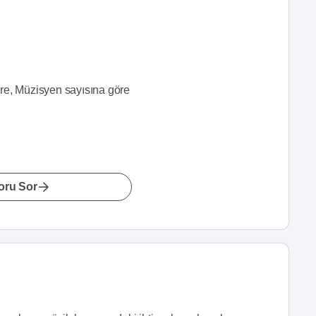
?
öre, Müzisyen sayısına göre
oru Sor