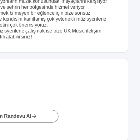
onların müzik konusundaki ihtiyaçlarını karşılıyor.
e şehrin her bölgesinde hizmet veriyor.
tmek bilmeyen bir eğlence için bize sonsuz
ve kendisini kanıtlamış çok yetenekli müzisyenlerle
yetini çok önemsiyoruz.
isyenlerle çalışmak ise bize UK Music iletişim
fi alabilirsiniz!
n Randevu Al