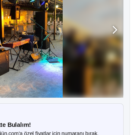
kte Bulalım!
ün.com’a özel fiyatlar için numaranı bırak.