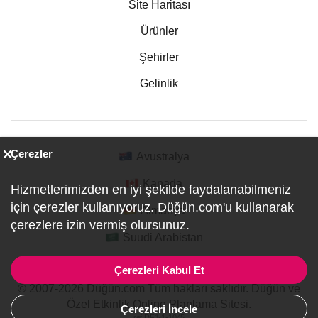
Site Haritası
Ürünler
Şehirler
Gelinlik
Çerezler
Avustralya
Kanada
Hizmetlerimizden en iyi şekilde faydalanabilmeniz
için çerezler kullanıyoruz. Düğün.com'u kullanarak
Almanya
çerezlere izin vermiş olursunuz.
Suudi Arabistan
Çerezleri Kabul Et
© 2007-2026 Düğün.com Tüm hakları saklıdır. Düğün ve
Özel Etkinlik Online Planlama Sitesi.
Çerezleri İncele
ref:DF1-1-1045