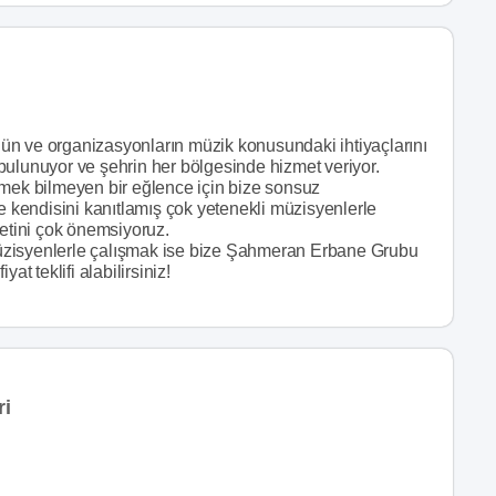
ün ve organizasyonların müzik konusundaki ihtiyaçlarını
bulunuyor ve şehrin her bölgesinde hizmet veriyor.
tmek bilmeyen bir eğlence için bize sonsuz
ve kendisini kanıtlamış çok yetenekli müzisyenlerle
yetini çok önemsiyoruz.
üzisyenlerle çalışmak ise bize Şahmeran Erbane Grubu
yat teklifi alabilirsiniz!
ri