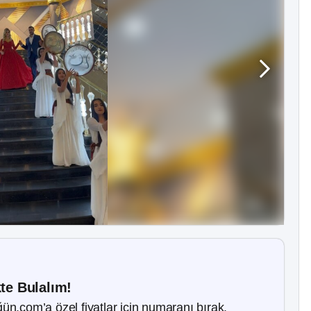
kte Bulalım!
ün.com’a özel fiyatlar için numaranı bırak.