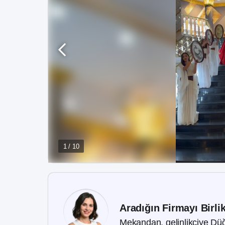
1 / 10
Aradığın Firmayı Birli
Mekandan, gelinlikçiye Düğ