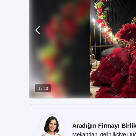
1 / 10
Aradığın Firmayı Birli
Mekandan, gelinlikçiye Düğ