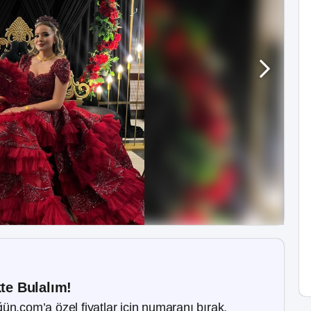
kte Bulalım!
ün.com’a özel fiyatlar için numaranı bırak.