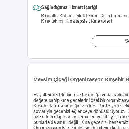
Sağladığınız Hizmet İçeriği
Bindallı / Kaftan, Dilek feneri, Gelin hamam
Kına takımı, Kına tepsisi, Kına töreni
S
Mevsim Çiçeği Organizasyon Kırşehir 
Hayallerinizdeki kına ve bekarlığa veda partisi
değere sahip kına gecelerini özel bir organiza
Kırşehir tam da aradığınız adres. Profesyonel eki
şovlarıyla gecenizi eğlenceye dönüştürüyoruz. Kı
üzere tüm ekipmanları temin ediyor, ihtiyaçlarını
bunlarla da sınırlı değil! Kına gecenizi benzers
Organizasyon Kırşehiriletişim bilgilerini kullanara