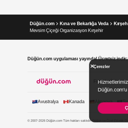
Düğün.com
Kına ve Bekarlığa Veda
Kırşeh
Mevsim Çiçeği Organizasyon Kırşehir
Düğün.com uygulaması yayında! Ücretsiz indir:
Çerezler
Firmalar İçin
Hizmetlerimiz
Düğün.com'u k
Avustralya
Kanada
Almanya
Su
Ç
© 2007-2026 Düğün.com Tüm hakları saklıdır. Düğün ve Özel Etkinlik On