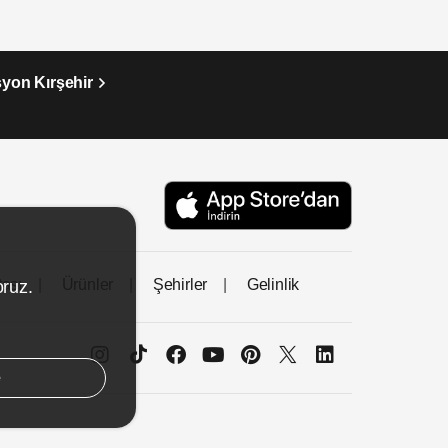
syon Kırşehir
tası
Ürünler
Şehirler
Gelinlik
oruz.
e