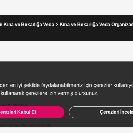
ir Kına ve Bekarlığa Veda
Kına ve Bekarlığa Veda Organiza
Hakkımızda
İletişim
Gizlilik ve Kullanım
Site Hari
den en iyi şekilde faydalanabilmeniz için çerezler kullanıy
ullanarak çerezlere izin vermiş olursunuz.
udi Arabistan
erezleri Kabul Et
Çerezleri İncel
line Planlama Sitesi.
ref:DF1-1-0603