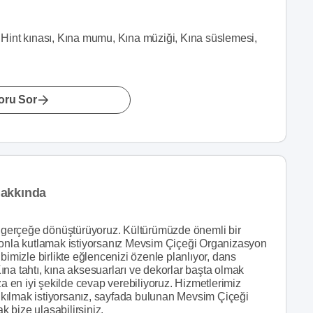
ı, Hint kınası, Kına mumu, Kına müziği, Kına süslemesi,
oru Sor
Hakkında
ni gerçeğe dönüştürüyoruz. Kültürümüzde önemli bir
syonla kutlamak istiyorsanız Mevsim Çiçeği Organizasyon
bimizle birlikte eğlencenizi özenle planlıyor, dans
na tahtı, kına aksesuarları ve dekorlar başta olmak
za en iyi şekilde cevap verebiliyoruz. Hizmetlerimiz
iz kılmak istiyorsanız, sayfada bulunan Mevsim Çiçeği
k bize ulaşabilirsiniz.