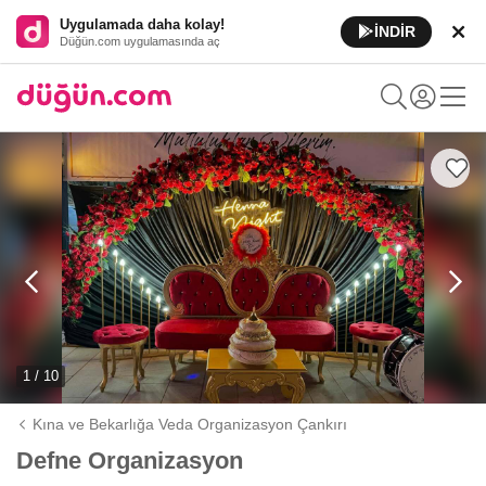
Uygulamada daha kolay!
İNDİR
Düğün.com uygulamasında aç
1 / 10
Kına ve Bekarlığa Veda Organizasyon Çankırı
Defne Organizasyon